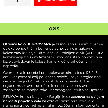
kolo
BEMOOV
M24
količina
OPIS
Otroško kolo BEMOOV M24
je zasnovano z jasnim ciljem –
otroku ponuditi čim bolj enostavno, varno in zabavno
kolesarsko izkušnjo. Ultra lahek aluminijast okvir (AL6061) v
kombinaciji z nizkim težiščem omogoča stabilno vožnjo in
lažje obvladovanje kolesa, kar je ključno pri učenju in
napredku.
Geometrija je posebej prilagojena otrokom (cca. 125–145
cm), kar pomeni bolj pokončen položaj, boljši pregled nad
cesto in večji občutek varnosti. Komponente, kot so
ergonomske zavorne ročice in enostavne prestave, so
zasnovane za manjše roke, kar omogoča intuitivno uporabo.
BEMOOV kolesa izhajajo iz Belgije in so
zasnovana s ciljem
narediti popolno kolo za otroke
. Nizka teža, otrokom
namenjena geometrija z nizkim težiščem in komponentami