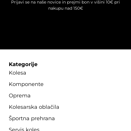
Prijavi se na naše novice in prejmi bon v višini 10€ pri
nakupu nad 150€
Kategorije
Kolesa
Komponente
Oprema
Kolesarska oblačila
Športna prehrana
Servis koles