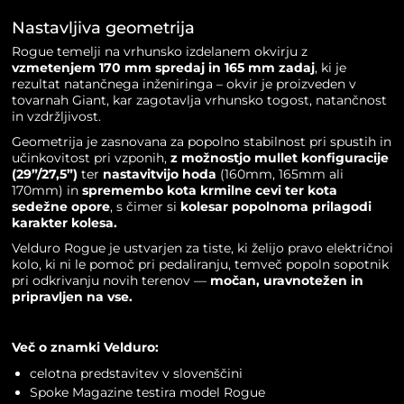
Nastavljiva geometrija
Rogue temelji na vrhunsko izdelanem okvirju z
vzmetenjem 170 mm spredaj in 165 mm zadaj
, ki je
rezultat natančnega inženiringa – okvir je proizveden v
tovarnah Giant, kar zagotavlja vrhunsko togost, natančnost
in vzdržljivost.
Geometrija je zasnovana za popolno stabilnost pri spustih in
učinkovitost pri vzponih,
z možnostjo mullet konfiguracije
(29”/27,5”)
ter
nastavitvijo hoda
(160mm, 165mm ali
170mm) in
spremembo kota krmilne cevi ter kota
sedežne opore
, s čimer si
kolesar popolnoma prilagodi
karakter kolesa.
Velduro Rogue je ustvarjen za tiste, ki želijo pravo električnoi
kolo, ki ni le pomoč pri pedaliranju, temveč popoln sopotnik
pri odkrivanju novih terenov —
močan, uravnotežen in
pripravljen na vse.
Več o znamki Velduro:
celotna predstavitev v slovenščini
Spoke Magazine testira model Rogue