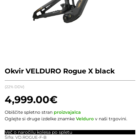
Okvir VELDURO Rogue X black
(22% DDV)
4,999.00
€
Obiščite spletno stran
proizvajalca
Oglejte si druge izdelke znamke
Velduro
v naši trgovini.
Več o naročilu kolesa po spletu
Šifra:
VD.ROGUE-F-B