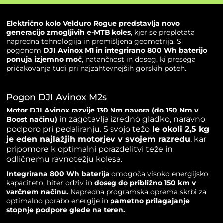
Električno kolo Velduro Rogue predstavlja novo
generacijo zmogljivih e-MTB koles
, kjer se prepletata
napredna tehnologija in premišljena geometrija. S
pogonom
DJI Avinox M1 in integrirano 800 Wh baterijo
ponuja izjemno moč
, natančnost in doseg, ki presega
pričakovanja tudi pri najzahtevnejših gorskih poteh.
Pogon DJI Avinox M2s
Motor DJI Avinox razvije 130 Nm navora (do 150 Nm v
in zagotavlja izredno gladko, naravno
Boost načinu)
podporo pri pedaliranju. S svojo težo
le okoli 2,5 kg
je eden najlažjih motorjev v svojem razredu
, kar
pripomore k optimalni porazdelitvi teže in
odličnemu ravnotežju kolesa.
Integrirana 800 Wh baterija
omogoča visoko energijsko
kapaciteto, hiter odziv in
doseg do približno 150 km v
varčnem načinu.
Napredna programska oprema skrbi za
optimalno porabo energije in
pametno prilagajanje
stopnje podpore glede na teren.