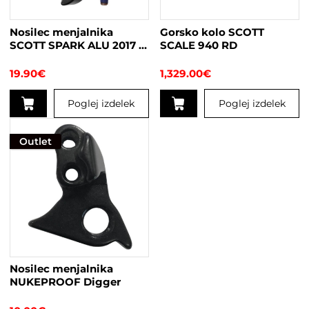
Nosilec menjalnika
Gorsko kolo SCOTT
SCOTT SPARK ALU 2017 –
SCALE 940 RD
2021
19.90
€
1,329.00
€
Poglej izdelek
Poglej izdelek
Ta
izdelek
Outlet
ima
več
različic.
Možnosti
lahko
izberete
na
strani
Nosilec menjalnika
izdelka
NUKEPROOF Digger