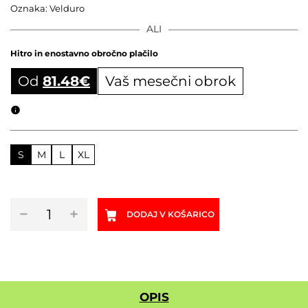
Oznaka:
Velduro
ALI
Hitro in enostavno obročno plačilo
Od
81.48
€
Vaš mesečni obrok
Obročni izračun
S
M
L
XL
Okvir
−
+
DODAJ V KOŠARICO
VELDURO
Rogue
X
black
količina
OPIS