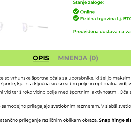
Crystal
Stanje zaloge:
Smoke
Online
količina
Fizična trgovina Lj. B
Predvidena dostava na vaš
OPIS
MNENJA (0)
 so vrhunska športna očala za uporabnike, ki želijo maksima
porte, kjer sta ključna široko vidno polje in optimalna vidljiv
i vid ter široko vidno polje med športnimi aktivnostmi. Očal
e samodejno prilagajajo svetlobnim razmeram. V slabši svetl
natančno prileganje različnim oblikam obraza.
Snap hinge s