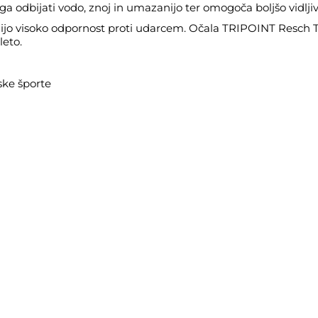
odbijati vodo, znoj in umazanijo ter omogoča boljšo vidljivo
jo visoko odpornost proti udarcem. Očala TRIPOINT Resch Tr
leto.
ske športe