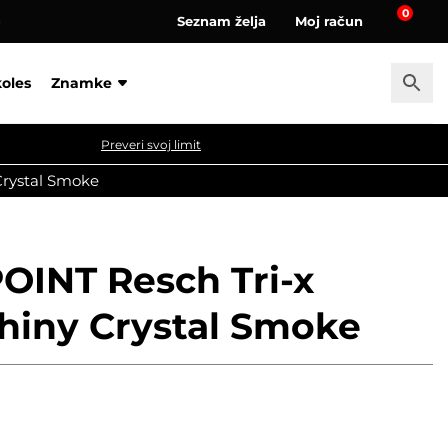
0
Seznam želja
Moj račun
a
koles
Znamke
Preveri svoj limit
Crystal Smoke
OINT Resch Tri-x
hiny Crystal Smoke