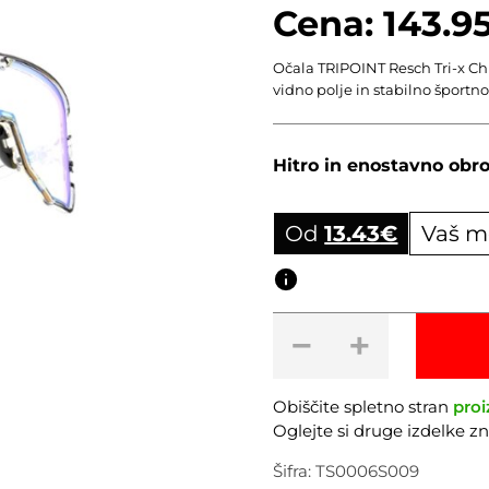
143.9
Očala TRIPOINT Resch Tri-x C
vidno polje in stabilno športno
Hitro in enostavno obro
Od
13.43
€
Vaš m
Obročni izračun
Očala
−
+
TRIPOINT
Resch
Tri-
Obiščite spletno stran
proi
x
Oglejte si druge izdelke 
Chromic
Shiny
Šifra:
TS0006S009