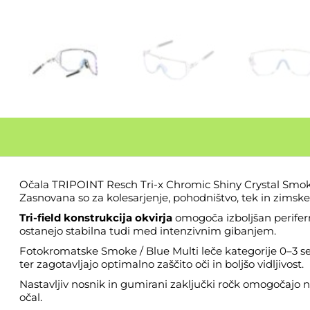
Očala TRIPOINT Resch Tri-x Chromic Shiny Crystal Smoke
Zasnovana so za kolesarjenje, pohodništvo, tek in zimske š
Tri-field konstrukcija okvirja
omogoča izboljšan perifern
ostanejo stabilna tudi med intenzivnim gibanjem.
Fotokromatske Smoke / Blue Multi leče kategorije 0–3 s
ter zagotavljajo optimalno zaščito oči in boljšo vidljivost.
Nastavljiv nosnik in gumirani zaključki ročk omogočajo 
očal.