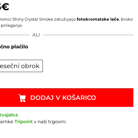
5
€
hromic Shiny Crystal Smoke združujejo
fotokromatske leče
, široko
 prileganje.
ALI
čno plačilo
esečni obrok
DODAJ V KOŠARICO
zvajalca
znamke
Tripoint
v naši trgovini.