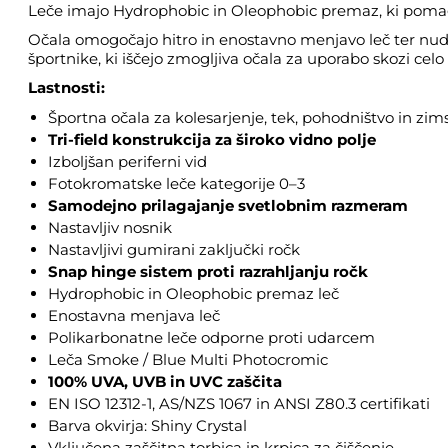
Leče imajo Hydrophobic in Oleophobic premaz, ki pomaga 
Očala omogočajo hitro in enostavno menjavo leč ter nudi
športnike, ki iščejo zmogljiva očala za uporabo skozi celo 
Lastnosti:
Športna očala za kolesarjenje, tek, pohodništvo in zim
Tri-field konstrukcija za široko vidno polje
Izboljšan periferni vid
Fotokromatske leče kategorije 0–3
Samodejno prilagajanje svetlobnim razmeram
Nastavljiv nosnik
Nastavljivi gumirani zaključki ročk
Snap hinge sistem proti razrahljanju ročk
Hydrophobic in Oleophobic premaz leč
Enostavna menjava leč
Polikarbonatne leče odporne proti udarcem
Leča Smoke / Blue Multi Photocromic
100% UVA, UVB in UVC zaščita
EN ISO 12312-1, AS/NZS 1067 in ANSI Z80.3 certifikati
Barva okvirja: Shiny Crystal
Vključena zaščitna torbica in krpica za čiščenje