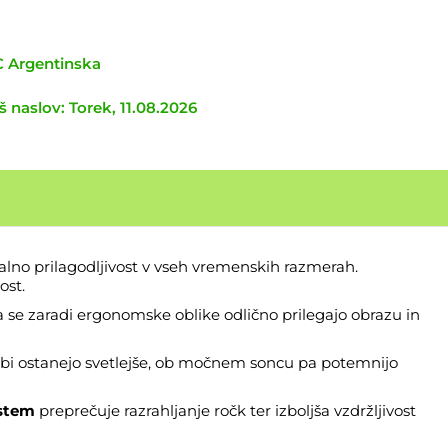
TC Argentinska
 naslov: Torek, 11.08.2026
lno prilagodljivost v vseh vremenskih razmerah.
ost.
a se zaradi ergonomske oblike odlično prilegajo obrazu in
obi ostanejo svetlejše, ob močnem soncu pa potemnijo
istem
preprečuje razrahljanje ročk ter izboljša vzdržljivost