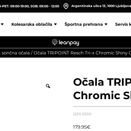
Argentinska ulica 13, 1000 Ljubljan
PET: 09:00-19:00, SOB: 09:00 - 12:00
Kolesarska oblačila
Športna prehrana
Servis 
a sončna očala
/
Očala TRIPOINT Resch Tri-x Chromic Shiny 
Očala TRIP
Chromic S
(22% DDV)
179.95
€