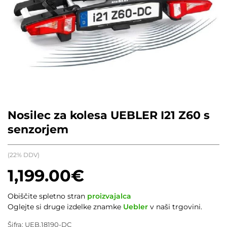
Nosilec za kolesa UEBLER I21 Z60 s
senzorjem
(22% DDV)
1,199.00
€
Obiščite spletno stran
proizvajalca
Oglejte si druge izdelke znamke
Uebler
v naši trgovini.
Šifra:
UEB.18190-DC