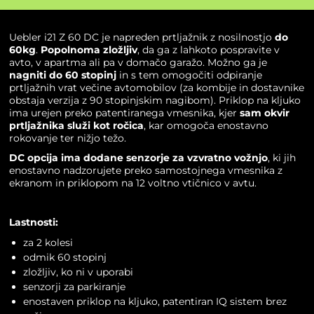
Uebler i21 Z 60 DC je napreden prtljažnik z nosilnostjo
do
60kg
.
Popolnoma zložljiv
, da ga z lahkoto pospravite v
avto, v apartma ali pa v domačo garažo. Možno ga je
nagniti do 60 stopinj
in s tem omogočiti odpiranje
prtljažnih vrat večine avtomobilov (za kombije in dostavnike
obstaja
verzija z 90 stopinjskim nagibom
). Priklop na kljuko
ima urejen preko patentiranega vmesnika, kjer
sam okvir
prtljažnika služi kot ročica
, kar omogoča enostavno
rokovanje ter nižjo težo.
DC opcija ima
dodane senzorje za vzvratno vožnjo
, ki jih
enostavno nadzorujete preko samostojnega vmesnika z
ekranom in priklopom na 12 voltno vtičnico v avtu.
Lastnosti:
za 2 kolesi
odmik 60 stopinj
zložljiv, ko ni v uporabi
senzorji za parkiranje
enostaven priklop na kljuko, patentiran IQ sistem brez