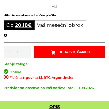
ALI
Hitro in enostavno obročno plačilo
Od
20.18
€
Vaš mesečni obrok
Obročni izračun
Nosilec
−
+
DODAJ V KOŠARICO
za
kolesa
UEBLER
Stanje zaloge:
I21
Online
Z60
Fizična trgovina Lj. BTC Argentinska
s
senzorjem
Predvidena dostava na vaš naslov: Torek, 11.08.2026
količina
OPIS