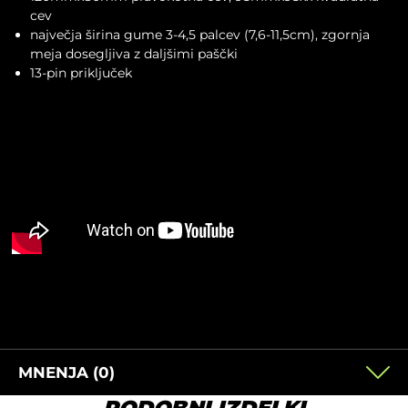
cev
največja širina gume 3-4,5 palcev (7,6-11,5cm), zgornja
meja dosegljiva z daljšimi paščki
13-pin priključek
MNENJA (0)