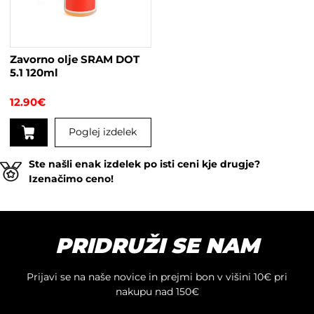
lahko
izberete
na
strani
Zavorno olje SRAM DOT
izdelka
5.1 120ml
12.90
€
Poglej izdelek
Ste našli enak izdelek po isti ceni kje drugje?
Izenačimo ceno!
PRIDRUŽI SE NAM
Prijavi se na naše novice in prejmi bon v višini 10€ pri
nakupu nad 150€