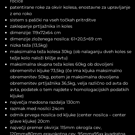
ročice
patentirane roke za okvir kolesa, enostavne za upravljanje
z eno roko
sistem s paščki na vseh točkah pritrditve
zaklepanje prtljažnika in koles
dimenzije: 119x72x64 cm
dimenzije zloženega nosilca: 61×20,5×69 cm
nizka teža (13,5kg)
maksimalna teža kolesa 30kg (ob nalaganju dveh koles se
težje kolo naloži bližje avtu)
maksimalna skupna teža koles 60kg ob dovoljeni
obremenitvi kljuke 73,5kg (če ima kljuka maksimalno
obremenitev 50kg, potem je maksimalna dovoljena
obremenitev prtljažnika 36,5kg, velja različno od avta do
avta, podatek o tem najdete v homologacijskih podatkih
kljuke)
največja medosna razdalja 130cm
razmak med nosilci 24cm
odmik prvega nosilca od kljuke (center nosilca – center
glave kljuke) 20cm
največji premer okvirja: 115mm okrogla cev,
120mmx80mm pravokotna cev, 95mmx95xx kvadratna