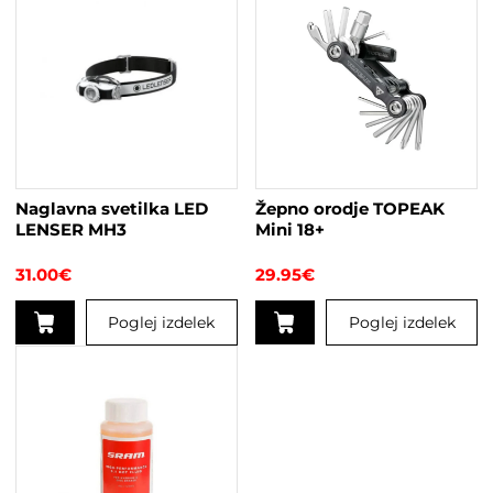
izdelek
ima
več
različic.
Možnosti
lahko
izberete
na
strani
Naglavna svetilka LED
Žepno orodje TOPEAK
izdelka
LENSER MH3
Mini 18+
31.00
€
29.95
€
Poglej izdelek
Poglej izdelek
Ta
izdelek
ima
več
različic.
Možnosti