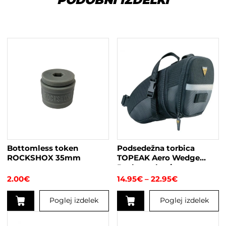
PODOBNI IZDELKI
Bottomless token
Podsedežna torbica
ROCKSHOX 35mm
TOPEAK Aero Wedge
Pack s trakovi
Cenovni
2.00
€
14.95
€
–
22.95
€
razpon:
od
Poglej izdelek
Poglej izdelek
14.95€
do
Ta
22.95€