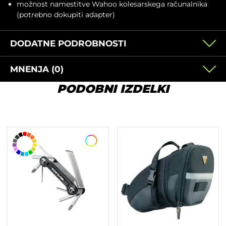
možnost namestitve Wahoo kolesarskega računalnika
(potrebno dokupiti adapter)
DODATNE PODROBNOSTI
MNENJA (0)
PODOBNI IZDELKI