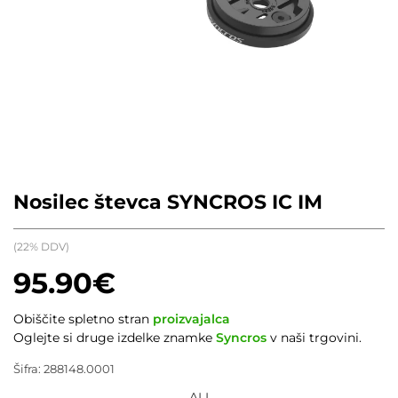
Nosilec števca SYNCROS IC IM
(22% DDV)
95.90
€
Obiščite spletno stran
proizvajalca
Oglejte si druge izdelke znamke
Syncros
v naši trgovini.
Šifra:
288148.0001
ALI