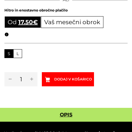
Hitro in enostavno obročno plačilo
Od
17.50
€
Vaš mesečni obrok
Obročni izračun
S
L
Nosilec
−
+
DODAJ V KOŠARICO
števca
SYNCROS
IC
IM
količina
OPIS