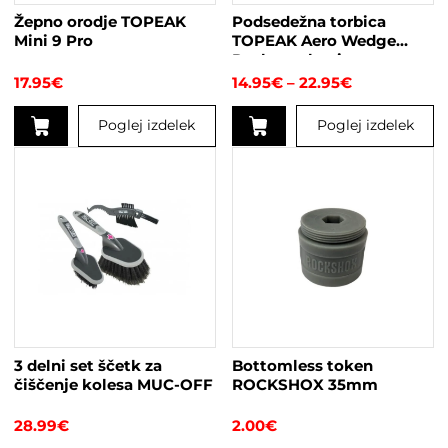
Žepno orodje TOPEAK
Podsedežna torbica
Mini 9 Pro
TOPEAK Aero Wedge
Pack s trakovi
Cenovni
17.95
€
14.95
€
–
22.95
€
razpon:
od
Poglej izdelek
Poglej izdelek
14.95€
do
Ta
Ta
22.95€
izdelek
izdelek
ima
ima
več
več
različic.
različic.
Možnosti
Možnosti
lahko
lahko
izberete
izberete
na
na
strani
strani
3 delni set ščetk za
Bottomless token
izdelka
izdelka
čiščenje kolesa MUC-OFF
ROCKSHOX 35mm
28.99
€
2.00
€