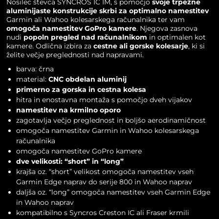
Nosilec števca
SYNCROS
IC IM, s pomočjo
svoje trpežne
aluminijaste konstrukcije
skrbi za optimalno namestitev
Garmin ali Wahoo kolesarskega računalnika ter vam
omogoča namestitev GoPro kamere
. Njegova zasnova
nudi
popoln pregled nad računalnikom
in optimalen kot
kamere. Odlična izbira za
cestne ali gorske kolesarje
, ki si
želite večje preglednosti nad napravami.
barva: črna
material:
CNC obdelan aluminij
primerno za gorska in cestna kolesa
hitra in enostavna montaža s pomočjo dveh vijakov
namestitev na krmilno oporo
zagotavlja večjo preglednost in boljšo aerodinamičnost
omogoča namestitev Garmin in Wahoo kolesarskega
računalnika
omogoča namestitev GoPro kamere
dve velikosti: “short” in “long”
krajša oz. “short” velikost omogoča namestitev vseh
Garmin Edge naprav do serije 800 in Wahoo naprav
daljša oz. “long” omogoča namestitev vseh Garmin Edge
in Wahoo naprav
kompatibilno s Syncros Creston IC ali Fraser krmili