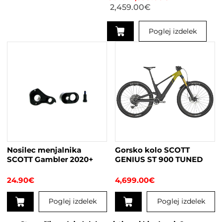
2,459.00
€
Poglej izdelek
Ta
izdelek
ima
več
različic.
Možnosti
lahko
izberete
na
strani
Nosilec menjalnika
Gorsko kolo SCOTT
izdelka
SCOTT Gambler 2020+
GENIUS ST 900 TUNED
24.90
€
4,699.00
€
Poglej izdelek
Poglej izdelek
Ta