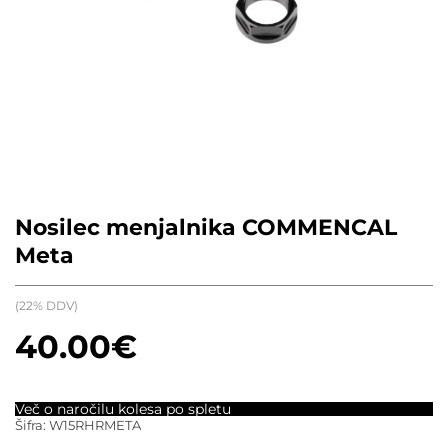
Nosilec menjalnika COMMENCAL
Meta
(22% DDV)
40.00
€
Več o naročilu kolesa po spletu
Šifra:
W15RHRMETA