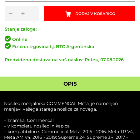
Nosilec
−
+
DODAJ V KOŠARICO
menjalnika
COMMENCAL
Meta
Stanje zaloge:
količina
Online
Fizična trgovina Lj. BTC Argentinska
Predvidena dostava na vaš naslov: Petek, 07.08.2026
OPIS
Nosilec menjalnika COMMENCAL Meta, je namenjen
menjavi vašega starega nosilca za novega.
– znamka: Commencal
– v kompletu nosilec in kapica
– kompatibilno s Commencal Meta: 2015 - 2016: Meta TR V4,
Meta AM V4, 2016 - 2019: Supreme 24, Supreme JR, 2017 -