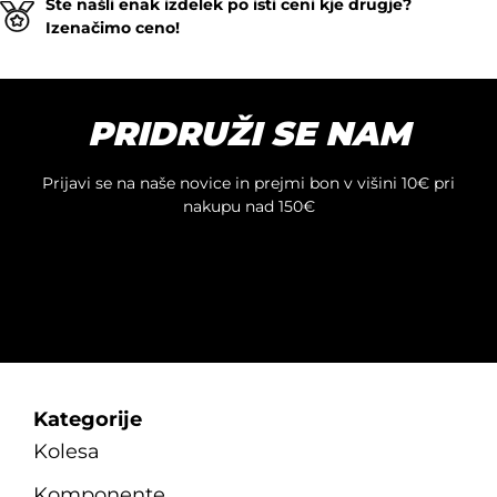
Ste našli enak izdelek po isti ceni kje drugje?
izdelek
Izenačimo ceno!
ima
več
različic.
Možnosti
PRIDRUŽI SE NAM
lahko
izberete
na
Prijavi se na naše novice in prejmi bon v višini 10€ pri
strani
nakupu nad 150€
izdelka
Kategorije
Kolesa
Komponente