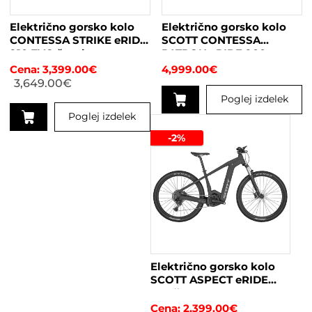
Električno gorsko kolo
Električno gorsko kolo
CONTESSA STRIKE eRIDE
SCOTT CONTESSA
910 EVO žensko
PATRON eRIDE 900
žensko
3,399.00
€
4,999.00
€
3,649.00
€
Poglej izdelek
Poglej izdelek
Ta
izdelek
Ta
-2%
ima
izdelek
več
ima
različic.
več
Možnosti
različic.
lahko
Možnosti
izberete
lahko
na
izberete
strani
na
Električno gorsko kolo
izdelka
strani
SCOTT ASPECT eRIDE
izdelka
920 črna
2,399.00
€