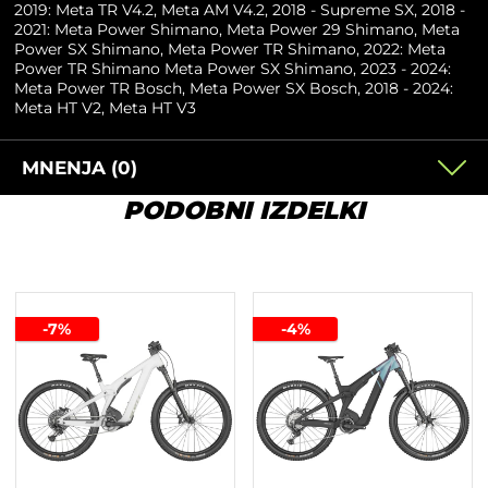
2019: Meta TR V4.2, Meta AM V4.2, 2018 - Supreme SX, 2018 -
2021: Meta Power Shimano, Meta Power 29 Shimano, Meta
Power SX Shimano, Meta Power TR Shimano, 2022: Meta
Power TR Shimano Meta Power SX Shimano, 2023 - 2024:
Meta Power TR Bosch, Meta Power SX Bosch, 2018 - 2024:
Meta HT V2, Meta HT V3
MNENJA (0)
PODOBNI IZDELKI
-7%
-4%