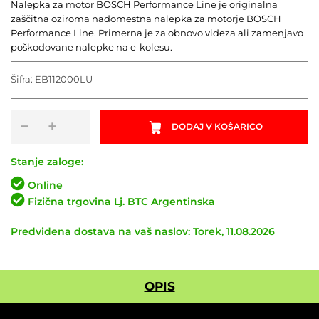
Nalepka za motor BOSCH Performance Line je originalna
zaščitna oziroma nadomestna nalepka za motorje BOSCH
Performance Line. Primerna je za obnovo videza ali zamenjavo
poškodovane nalepke na e-kolesu.
Šifra:
EB112000LU
Nalepka
−
+
DODAJ V KOŠARICO
za
motor
BOSCH
Stanje zaloge:
Performance
Online
Line
Fizična trgovina Lj. BTC Argentinska
količina
Predvidena dostava na vaš naslov: Torek, 11.08.2026
OPIS