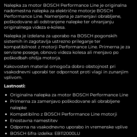
Nalepka za motor BOSCH Performance Line je originalna
nadomestna nalepka za električne motorje BOSCH
Performance Line. Namenjena je zamenjavi obrabljene,
poškodovane ali odstranjene nalepke ter ohranjanju
originalnega videza e-kolesa.
Nalepka je izdelana za uporabo na BOSCH pogonskih
sistemih in zagotavlja ustrezno prileganje ter
kompatibilnost z motorji Performance Line. Primerna je za
servisne posege, obnovo videza kolesa ali menjavo po
poškodbah ohišja motorja.
Kakovosten material omogoča dobro obstojnost pri
vsakodnevni uporabi ter odpornost proti vlagi in zunanjim
vplivom.
Lastnosti:
Originalna nalepka za motor BOSCH Performance Line
Primerna za zamenjavo poškodovane ali obrabljene
nalepke
Kompatibilno z BOSCH Performance Line motorji
Enostavna namestitev
Odporna na vsakodnevno uporabo in vremenske vplive
BOSCH šifra izdelka: EB112000LU