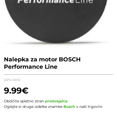
Nalepka za motor BOSCH
Performance Line
(22% DDV)
9.99
€
Obiščite spletno stran
proizvajalca
Oglejte si druge izdelke znamke
Bosch
v naši trgovini.