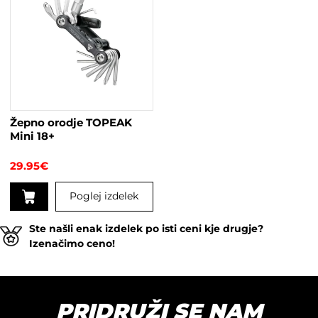
Žepno orodje TOPEAK
Mini 18+
29.95
€
Poglej izdelek
Ste našli enak izdelek po isti ceni kje drugje?
Izenačimo ceno!
PRIDRUŽI SE NAM