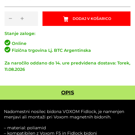
Nadomestni
−
+
DODAJ V KOŠARICO
nosilec
bidona
VOXOM
Stanje zaloge:
Fidlock
Online
količina
Fizična trgovina Lj. BTC Argentinska
Za naročilo oddano do 14. ure predvidena dostava: Torek,
11.08.2026
OPIS
Nadomestni nosilec bidona VOXOM Fidlock, je namenjen
menjavi ali montaži pri Voxom magnetnih bidonih.
– material: poliamid
– kompatibilen z Voxom F5 in Fidlock bidoni