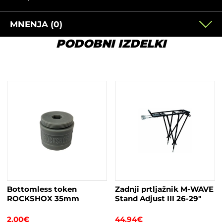
MNENJA (0)
PODOBNI IZDELKI
Bottomless token
Zadnji prtljažnik M-WAVE
ROCKSHOX 35mm
Stand Adjust III 26-29″
2.00
€
44.94
€