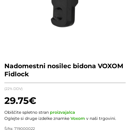
Nadomestni nosilec bidona VOXOM
Fidlock
(22% DDV)
29.75
€
Obiščite spletno stran
proizvajalca
Oglejte si druge izdelke znamke
Voxom
v naši trgovini.
Šifra:
719000022