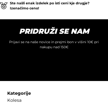
Ste našli enak izdelek po isti ceni kje drugje?
izdelek
Izenačimo ceno!
ima
več
različic.
Možnosti
PRIDRUŽI SE NAM
lahko
izberete
na
Prijavi se na naše novice in prejmi bon v višini 10€ pri
strani
nakupu nad 150€
izdelka
Kategorije
Kolesa