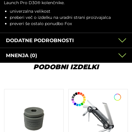
Launch Pro D30® kolenčnike.
univerzalna velikost
preberi več o izdelku na
uradni strani proizvajalca
preveri še ostalo ponudbo
Fox
DODATNE PODROBNOSTI
MNENJA (0)
PODOBNI IZDELKI