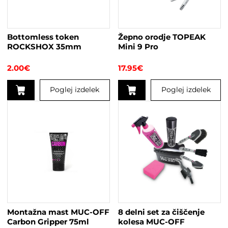
Bottomless token
Žepno orodje TOPEAK
ROCKSHOX 35mm
Mini 9 Pro
2.00
€
17.95
€
Poglej izdelek
Poglej izdelek
Ta
izdelek
ima
več
različic.
Možnosti
lahko
izberete
na
strani
Montažna mast MUC-OFF
8 delni set za čiščenje
izdelka
Carbon Gripper 75ml
kolesa MUC-OFF