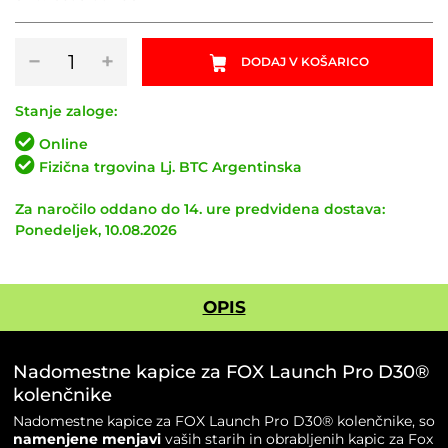
Nadomestne
−
+
DODAJ V KOŠARICO
kapice
za
FOX
Stanje zaloge:
Launch
Online
Pro
Fizična trgovina Lj. BTC Argentinska
D30®
kolenčnike
Za naročilo oddano do 14. ure predvidena dostava:
količina
Ponedeljek, 10.08.2026
OPIS
Nadomestne kapice za FOX Launch Pro D30®
kolenčnike
Nadomestne kapice za FOX Launch Pro D30® kolenčnike, so
namenjene menjavi
vaših starih in obrabljenih kapic za Fox