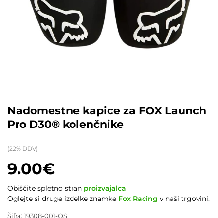
Nadomestne kapice za FOX Launch
Pro D30® kolenčnike
(22% DDV)
9.00
€
Obiščite spletno stran
proizvajalca
Oglejte si druge izdelke znamke
Fox Racing
v naši trgovini.
Šifra:
19308-001-OS