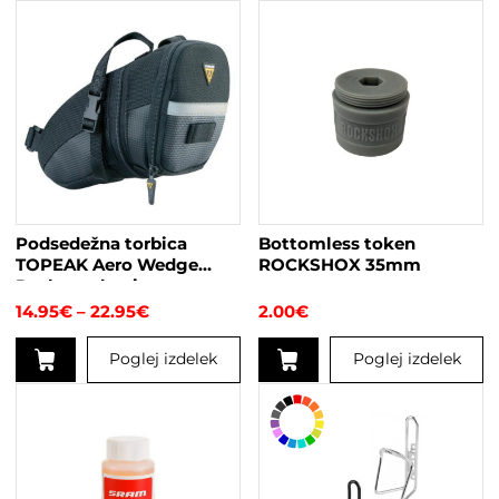
Podsedežna torbica
Bottomless token
TOPEAK Aero Wedge
ROCKSHOX 35mm
Pack s trakovi
Cenovni
14.95
€
–
22.95
€
2.00
€
razpon:
od
Poglej izdelek
Poglej izdelek
14.95€
do
Ta
22.95€
izdelek
ima
več
različic.