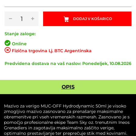
Mazivo
−
+
DODAJ V KOŠARICO
za
verigo
MUC-
Stanje zaloge:
OFF
Online
Hydrodynamic
Fizična trgovina Lj. BTC Argentinska
50ml
količina
Predvidena dostava na vaš naslov: Ponedeljek, 10.08.2026
OPIS
Mazivo za verigo MUC-OFF Hydrodynamic 50ml je visoko
zmogljivo mazivo zasnovano za prenašanje maksimalne
obremenitve pri vseh vremenskih razmerah. Zasnovano je s
pomočjo profesionalne ekipe Team Sky oz. trenutnim Ineos
Grenadiers in zagotavlja maksimalno zaščito verige,
optimalno prestavljanje ter preprečuje stik med kovinami.