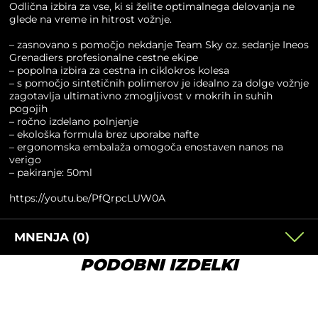
Odlična izbira za vse, ki si želite optimalnega delovanja ne
glede na vreme in hitrost vožnje.
– zasnovano s pomočjo nekdanje Team Sky oz. sedanje Ineos
Grenadiers profesionalne cestne ekipe
– popolna izbira za cestna in ciklokros kolesa
– s pomočjo sintetičnih polimerov je idealno za dolge vožnje
zagotavlja ultimativno zmogljivost v mokrih in suhih
pogojih
– ročno izdelano polnjenje
– ekološka formula brez uporabe nafte
– ergonomska embalaža omogoča enostaven nanos na
verigo
– pakiranje: 50ml
https://youtu.be/PfQrpcLUW0A
MNENJA (0)
PODOBNI IZDELKI