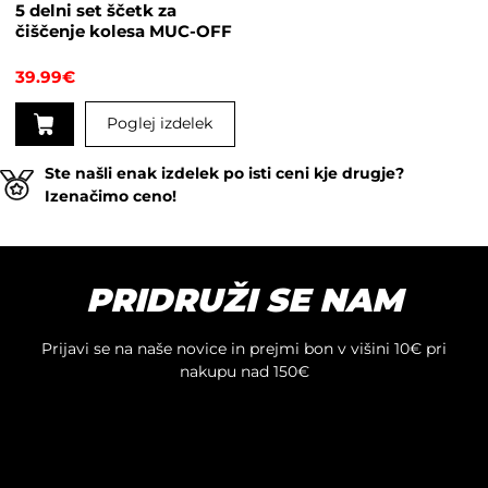
5 delni set ščetk za
izdelka
čiščenje kolesa MUC-OFF
39.99
€
Poglej izdelek
Ste našli enak izdelek po isti ceni kje drugje?
Izenačimo ceno!
PRIDRUŽI SE NAM
Prijavi se na naše novice in prejmi bon v višini 10€ pri
nakupu nad 150€