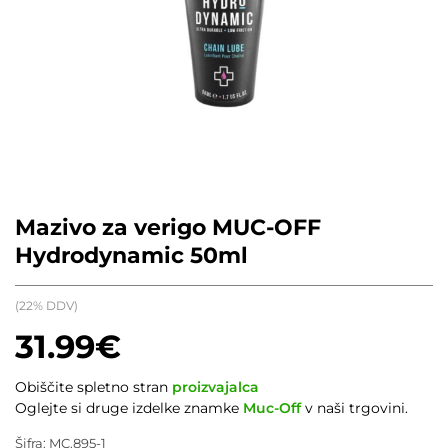
Mazivo za verigo MUC-OFF
Hydrodynamic 50ml
(22% DDV)
31.99
€
Obiščite spletno stran
proizvajalca
Oglejte si druge izdelke znamke
Muc-Off
v naši trgovini.
Šifra:
MC.895-1