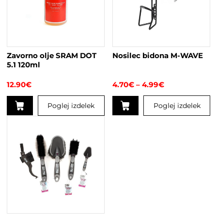
Možnosti
lahko
izberete
na
strani
Zavorno olje SRAM DOT
Nosilec bidona M-WAVE
izdelka
5.1 120ml
Cenovni
12.90
€
4.70
€
–
4.99
€
razpon:
od
Poglej izdelek
Poglej izdelek
4.70€
do
Ta
4.99€
izdelek
ima
več
različic.
Možnosti
lahko
izberete
na
strani