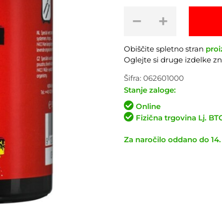
Mast
−
+
za
vzmetenje
RSP
Obiščite spletno stran
proi
Slick
Oglejte si druge izdelke 
Kick
500g
Šifra:
062601000
količina
Stanje zaloge:
Online
Fizična trgovina Lj. B
Za naročilo oddano do 14.