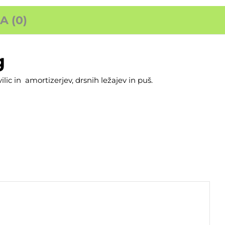
 (0)
g
lic in amortizerjev, drsnih ležajev in puš.