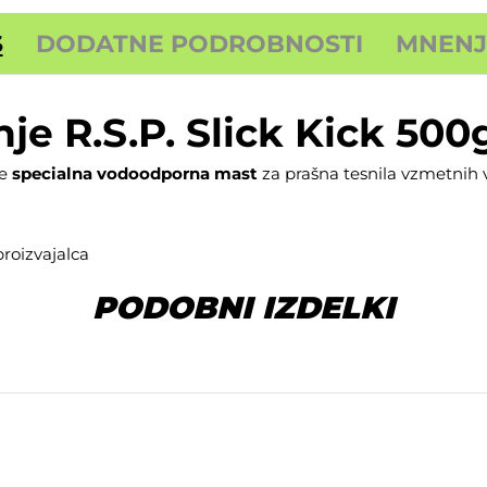
S
DODATNE PODROBNOSTI
MNENJA
je R.S.P. Slick Kick 500
je
specialna vodoodporna mast
za prašna tesnila vzmetnih vi
proizvajalca
PODOBNI IZDELKI