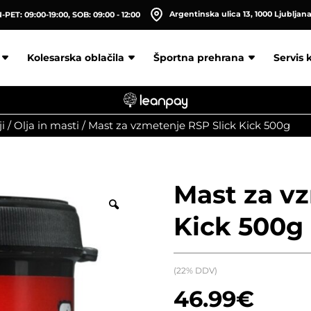
Argentinska ulica 13, 1000 Ljubljan
PET: 09:00-19:00, SOB: 09:00 - 12:00
Kolesarska oblačila
Športna prehrana
Servis 
i
/
Olja in masti
/
Mast za vzmetenje RSP Slick Kick 500g
Mast za v
Kick 500g
(22% DDV)
46.99
€