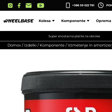
Skip
+386 59 022 761
PON-
to
the
content
Kolesa
Komponente
Oprema
Super enostavna plačila na obroke
Domov
/
Izdelki
/
Komponente
/
Vzmetenje in amortizerj