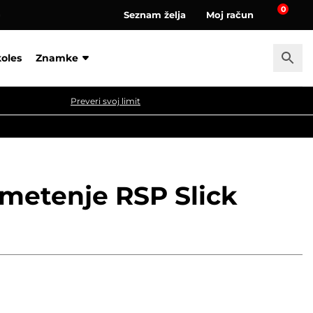
0
Seznam želja
Moj račun
a
koles
Znamke
Preveri svoj limit
zmetenje RSP Slick