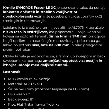
Krmilo SYNCROS Fraser 1.5 XC
je zasnovano tako, da ponuja
lahkoten občutek in stabilno vodljivost pri
gorskokolesarski vožnji,
še posebej pri cross country (XC)
treningih in tekmovanjih.
Izdelano je iz trpežne aluminijeve zlitine AL7075, ki združuje
nizko težo in vzdržljivost,
kar pripomore k boljši kontroli
kolesa na različnih terenih. Š
irina krmila 740 mm
omogoča
boljši oprijem in natančnejše manevriranje, pri tem pa ga
lahko po potrebi
skrajšate na 680 mm
in tako prilagodite
svojim potrebam.
Oblika krmila je ergonomična, z rahlim up sweepom in back
sweepom, kar pomaga
zmanjšati napetost v zapestjih in
izboljša udobje med daljšimi turami.
Lastnosti:
MTB krmilo
za XC vožnjo
Material: AL7075 alu
Širina: 740 mm (možnost krajšanja na 680 mm)
Up sweep: 6°
Back sweep: 8°
Rise: Flat T-Bar (ravna T-oblika)