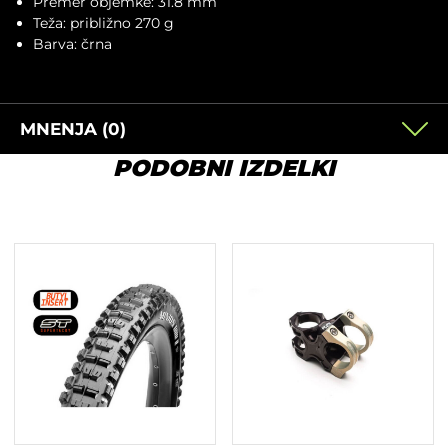
Premer objemke: 31.8 mm
Teža: približno 270 g
Barva: črna
MNENJA (0)
PODOBNI IZDELKI