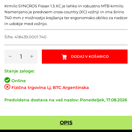
Krmilo SYNCROS Fraser 1.5 XC je lahko in robustno MTB krmilo.
Namenjeno je predvsem cross country (XC) vožnji in ima širino
740 mm z možnostjo krajšanja ter ergonomsko obliko za nadzor
in udobje med vožnjo.
Šifra:
418439.0001.740
Krmilo
−
+
DODAJ V KOŠARICO
SYNCROS
Fraser
1.5
Stanje zaloge:
XC
Online
količina
Fizična trgovina Lj. BTC Argentinska
Predvidena dostava na vaš naslov: Ponedeljek, 17.08.2026
OPIS