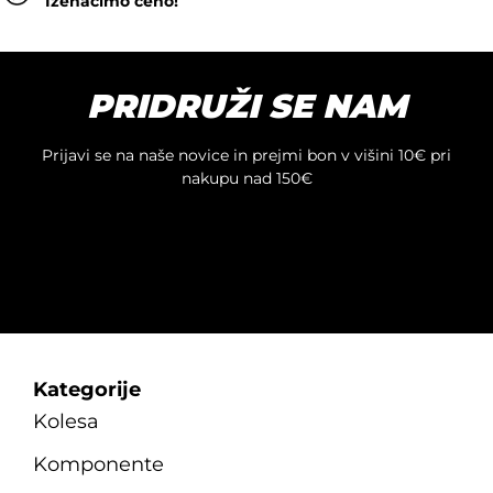
Izenačimo ceno!
ima
več
različic.
Možnosti
PRIDRUŽI SE NAM
lahko
izberete
na
Prijavi se na naše novice in prejmi bon v višini 10€ pri
strani
nakupu nad 150€
izdelka
Kategorije
Kolesa
Komponente