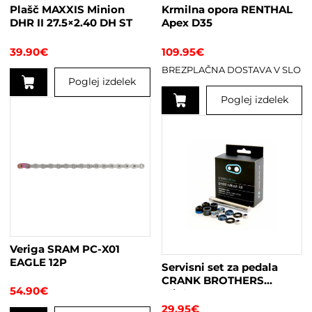
Plašč MAXXIS Minion
Krmilna opora RENTHAL
DHR II 27.5×2.40 DH ST
Apex D35
39.90
€
109.95
€
BREZPLAČNA DOSTAVA V SLO
Poglej izdelek
Poglej izdelek
Ta
izdelek
ima
več
različic.
Možnosti
lahko
izberete
na
Veriga SRAM PC-X01
strani
EAGLE 12P
Servisni set za pedala
izdelka
CRANK BROTHERS
54.90
€
Clipless
29.95
€