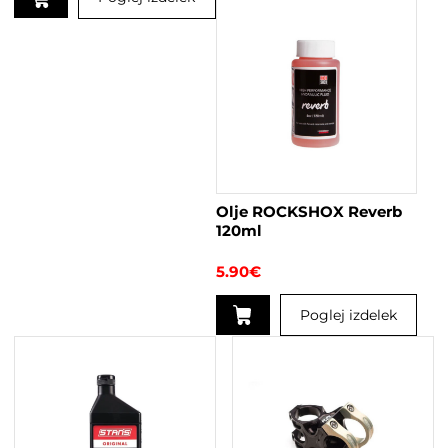
Ta
izdelek
ima
več
različic.
Možnosti
lahko
izberete
na
Olje ROCKSHOX Reverb
strani
120ml
izdelka
5.90
€
Poglej izdelek