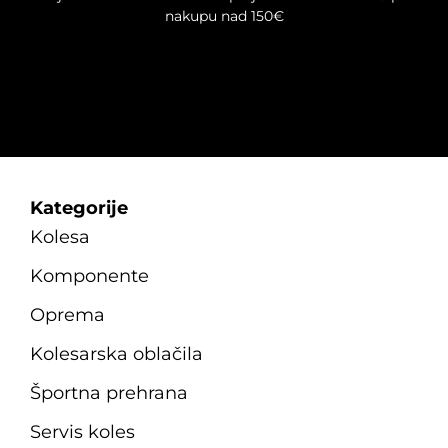
strani
nakupu nad 150€
izdelka
Kategorije
Kolesa
Komponente
Oprema
Kolesarska oblačila
Športna prehrana
Servis koles