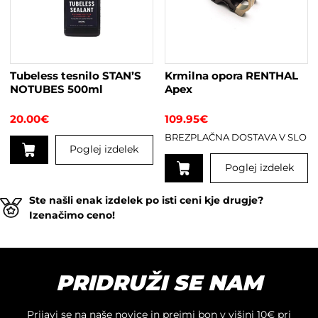
Tubeless tesnilo STAN’S
Krmilna opora RENTHAL
NOTUBES 500ml
Apex
20.00
€
109.95
€
BREZPLAČNA DOSTAVA V SLO
Poglej izdelek
Poglej izdelek
Ta
Ste našli enak izdelek po isti ceni kje drugje?
izdelek
Izenačimo ceno!
ima
več
različic.
Možnosti
PRIDRUŽI SE NAM
lahko
izberete
na
Prijavi se na naše novice in prejmi bon v višini 10€ pri