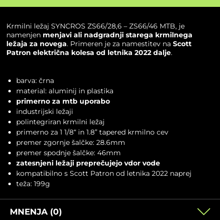
Krmilni ležaj
SYNCROS
ZS66/28,6 – ZS66/46 MTB, je
namenjen
menjavi ali nadgradnji starega
krmilnega
ležaja
za novega
. Primeren je za namestitev na
Scott
Patron električna kolesa od letnika 2022 dalje
.
barva: črna
material: aluminij in plastika
primerno za mtb uporabo
industrijski ležaji
polintegriran krmilni ležaj
primerno za 1 1/8“ in 1.8” tapered krmilno cev
premer zgornje šalčke: 28.6mm
premer spodnje šalčke: 46mm
zatesnjeni ležaji preprečujejo vdor vode
kompatibilno s Scott Patron od letnika 2022 naprej
teža: 199g
MNENJA (0)