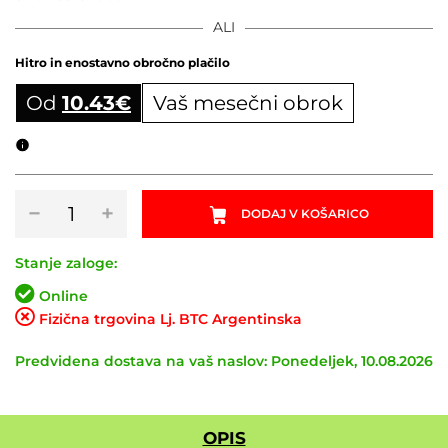
ALI
Hitro in enostavno obročno plačilo
Od
10.43
€
Vaš mesečni obrok
Obročni izračun
Krmilni
−
+
DODAJ V KOŠARICO
ležaj
SYNCROS
ZS66/28,6
Stanje zaloge:
-
Online
ZS66/46
Fizična trgovina Lj. BTC Argentinska
MTB
količina
Predvidena dostava na vaš naslov: Ponedeljek, 10.08.2026
OPIS