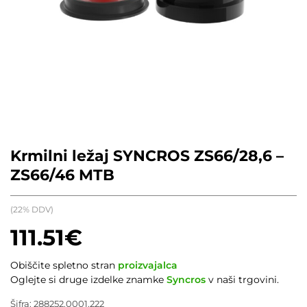
Krmilni ležaj SYNCROS ZS66/28,6 –
ZS66/46 MTB
(22% DDV)
111.51
€
Obiščite spletno stran
proizvajalca
Oglejte si druge izdelke znamke
Syncros
v naši trgovini.
Šifra:
288252.0001.222