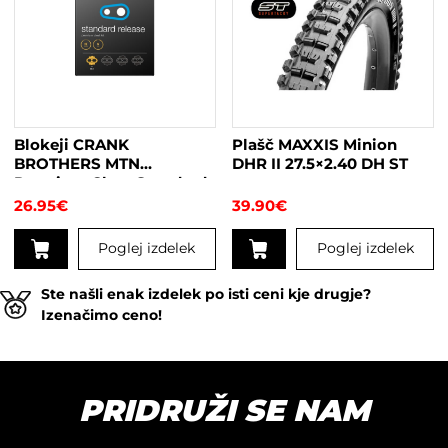
Blokeji CRANK
Plašč MAXXIS Minion
BROTHERS MTN
DHR II 27.5×2.40 DH ST
Premium Cleat Standard
6°
26.95
€
39.90
€
Poglej izdelek
Poglej izdelek
Ste našli enak izdelek po isti ceni kje drugje?
Izenačimo ceno!
PRIDRUŽI SE NAM