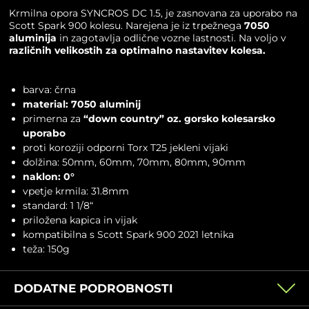
Krmilna opora
SYNCROS
DC 1.5, je zasnovana za uporabo na
Scott Spark 900 kolesu. Narejena je iz trpežnega
7050
aluminija
in zagotavlja odlične vozne lastnosti. Na voljo v
različnih velikostih za optimalno nastavitev kolesa.
barva: črna
material: 7050 aluminij
primerna za
“down country” oz. gorsko kolesarsko
uporabo
proti koroziji odporni Torx T25 jekleni vijaki
dolžina: 50mm, 60mm, 70mm, 80mm, 90mm
naklon: 0°
vpetje krmila: 31.8mm
standard: 1 1/8“
priložena kapica in vijak
kompatibilna s Scott Spark 900 2021 letnika
teža: 150g
DODATNE PODROBNOSTI