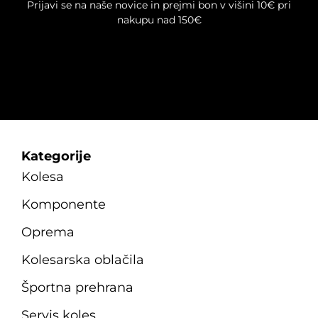
Prijavi se na naše novice in prejmi bon v višini 10€ pri
nakupu nad 150€
Kategorije
Kolesa
Komponente
Oprema
Kolesarska oblačila
Športna prehrana
Servis koles