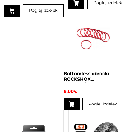
Poglej izdelek
Poglej izdelek
Ta
izdelek
ima
več
različic.
Možnosti
lahko
izberete
na
Bottomless obročki
strani
ROCKSHOX
izdelka
Monarch/Vivid
8.00
€
Poglej izdelek