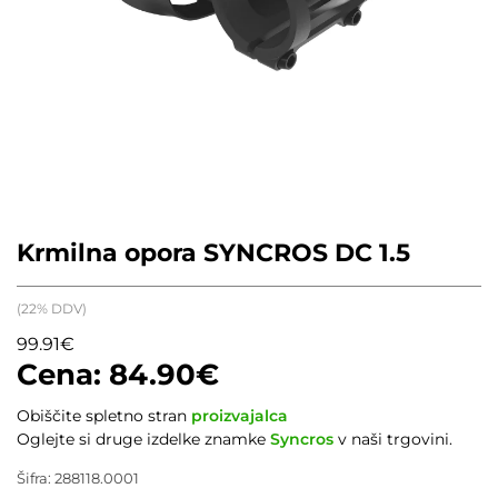
Krmilna opora SYNCROS DC 1.5
(22% DDV)
99.91
€
84.90
€
Obiščite spletno stran
proizvajalca
Oglejte si druge izdelke znamke
Syncros
v naši trgovini.
Šifra:
288118.0001