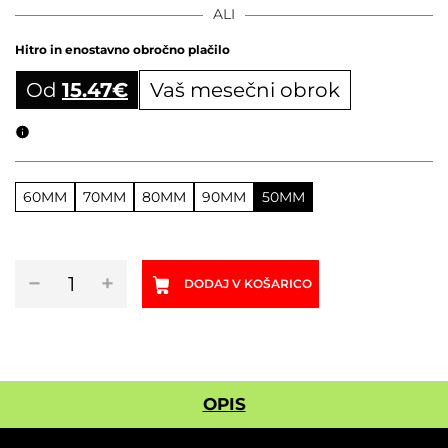
ALI
Hitro in enostavno obročno plačilo
Od
15.47
€
Vaš mesečni obrok
Obročni izračun
60MM
70MM
80MM
90MM
50MM
Krmilna
−
+
DODAJ V KOŠARICO
opora
SYNCROS
DC
1.5
količina
OPIS