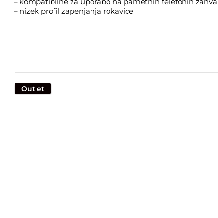
– kompatibilne za uporabo na pametnih telefonih zahval
– nizek profil zapenjanja rokavice
Outlet