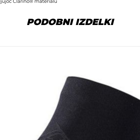
jujoč Clarino® materialu
PODOBNI IZDELKI