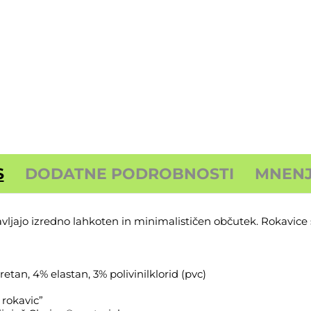
S
DODATNE PODROBNOSTI
MNENJA
ljajo izredno lahkoten in minimalističen občutek. Rokavice s
etan, 4% elastan, 3% polivinilklorid (pvc)
 rokavic”