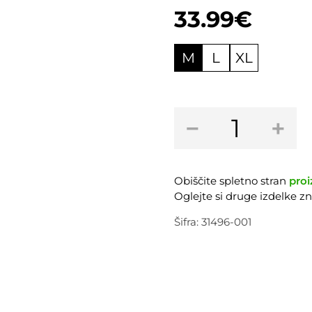
ocene
33.99
€
stranke
M
L
XL
Kolesarske
−
+
rokavice
FOX
Flexair
Glove
Obiščite spletno stran
proi
Black
Oglejte si druge izdelke 
količina
Šifra:
31496-001