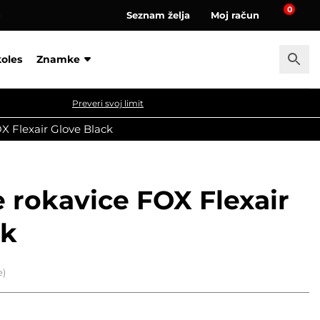
0
Seznam želja
Moj račun
a
koles
Znamke
Preveri svoj limit
X Flexair Glove Black
 rokavice FOX Flexair
ck
e)