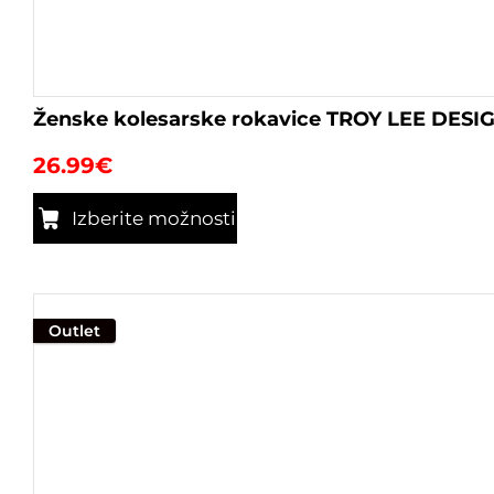
Ženske kolesarske rokavice TROY LEE DESI
26.99
€
Izberite možnosti
Ta
izdelek
ima
več
Outlet
različic.
Možnosti
lahko
izberete
na
strani