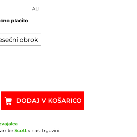
ALI
čno plačilo
esečni obrok
DODAJ V KOŠARICO
zvajalca
znamke
Scott
v naši trgovini.