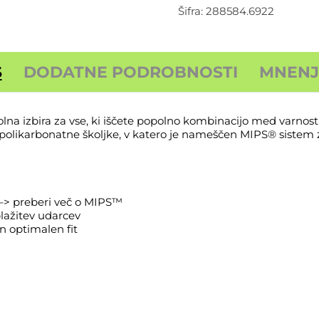
količina
Šifra:
288584.6922
S
DODATNE PODROBNOSTI
MNENJA
na izbira za vse, ki iščete popolno kombinacijo med varnostn
iz polikarbonatne školjke, v katero je nameščen MIPS® sistem
 –> preberi več o MIPS™
lažitev udarcev
n optimalen fit