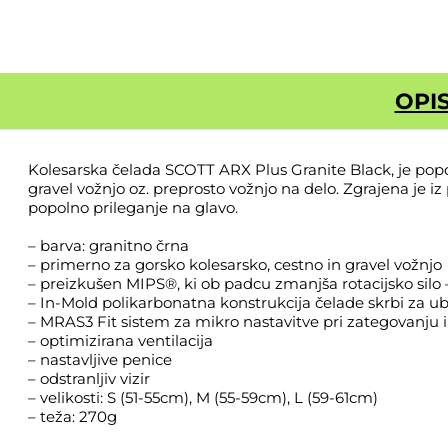
OPI
Kolesarska čelada SCOTT ARX Plus Granite Black, je popol
gravel vožnjo oz. preprosto vožnjo na delo. Zgrajena je 
popolno prileganje na glavo.
– barva: granitno črna
– primerno za gorsko kolesarsko, cestno in gravel vožnjo
– preizkušen MIPS®, ki ob padcu zmanjša rotacijsko silo
– In-Mold polikarbonatna konstrukcija čelade skrbi za ub
– MRAS3 Fit sistem za mikro nastavitve pri zategovanju i
– optimizirana ventilacija
– nastavljive penice
– odstranljiv vizir
– velikosti: S (51-55cm), M (55-59cm), L (59-61cm)
– teža: 270g