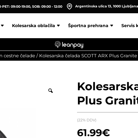
Argentinska ulica 13, 1000 Ljubljan
PET: 09:00-19:00, SOB: 09:00 - 12:00
Kolesarska oblačila
Športna prehrana
Servis 
in cestne čelade
/
Kolesarska čelada SCOTT ARX Plus Granite
Kolesarsk
Plus Grani
(22% DDV)
61.99
€