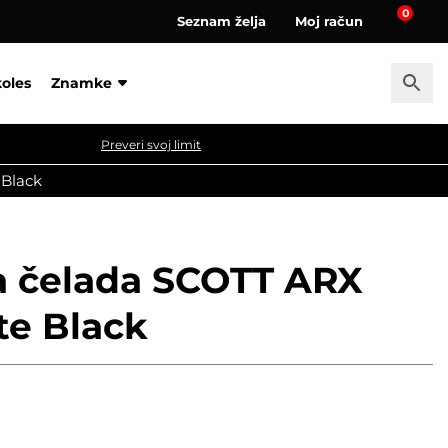
0
Seznam želja
Moj račun
a
koles
Znamke
Preveri svoj limit
 Black
a čelada SCOTT ARX
te Black