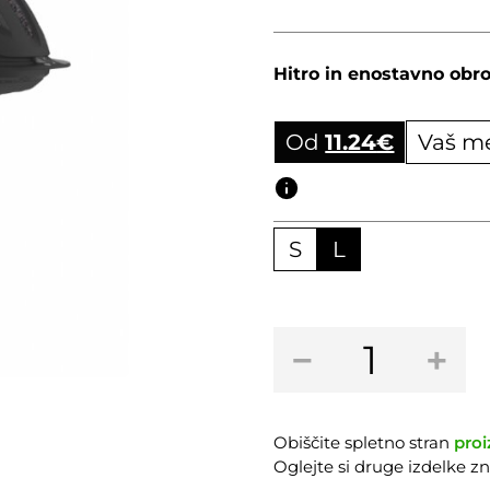
Hitro in enostavno obro
Od
11.24
€
Vaš m
Obročni izračun
S
L
Kolesarska
−
+
čelada
SCOTT
ARX
Plus
Obiščite spletno stran
proi
Granite
Oglejte si druge izdelke 
Black