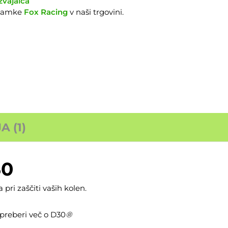
zvajalca
znamke
Fox Racing
v naši trgovini.
 (1)
30
ri zaščiti vaših kolen.
 preberi več o
D30
®