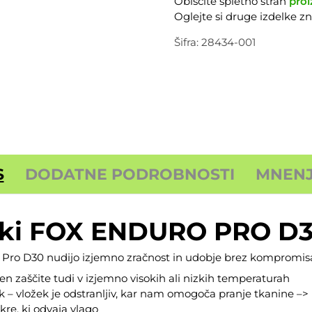
Obiščite spletno stran
proi
količina
Oglejte si druge izdelke 
Šifra:
28434-001
S
DODATNE PODROBNOSTI
MNENJA
iki FOX ENDURO PRO D
Pro D30 nudijo izjemno zračnost in udobje brez kompromisa p
en zaščite tudi v izjemno visokih ali nizkih temperaturah
k – vložek je odstranljiv, kar nam omogoča pranje tkanine –>
kre, ki odvaja vlago