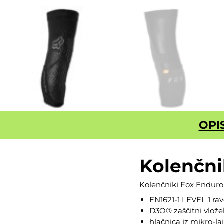
OPI
Kolenčn
Kolenčniki Fox Enduro 
EN1621-1 LEVEL 1 rav
D3O® zaščitni vlože
hlačnica iz mikro-laj