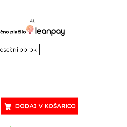
ALI
čno plačilo
esečni obrok
DODAJ V KOŠARICO