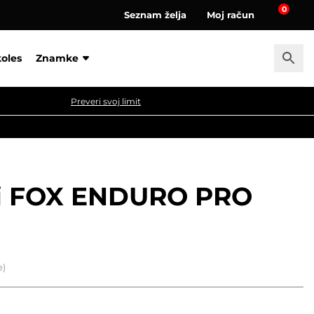
0
Seznam želja
Moj račun
a
koles
Znamke
Preveri svoj limit
ki FOX ENDURO PRO
e)