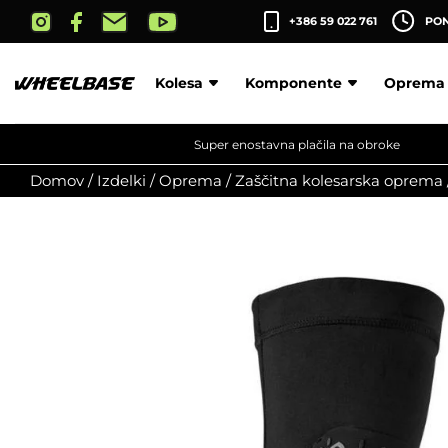
Skip
+386 59 022 761
PON-
to
the
content
Kolesa
Komponente
Oprema
Super enostavna plačila na obroke
Domov
/
Izdelki
/
Oprema
/
Zaščitna kolesarska oprema