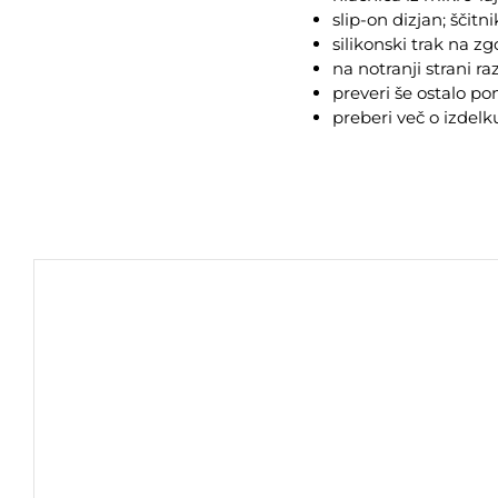
slip-on dizjan; šči
silikonski trak na z
na notranji strani r
preveri še ostalo p
preberi več o izdel