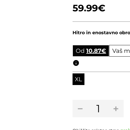
stranke
59.99
€
Hitro in enostavno obro
Od
10.87
€
Vaš m
Obročni izračun
XL
Kolenčniki
−
+
FOX
ENDURO
PRO
D30