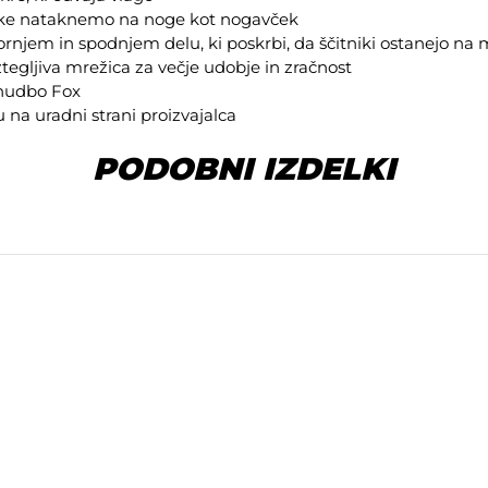
tnike nataknemo na noge kot nogavček
gornjem in spodnjem delu, ki poskrbi, da ščitniki ostanejo na
aztegljiva mrežica za večje udobje in zračnost
onudbo
Fox
ku na
uradni strani proizvajalca
PODOBNI IZDELKI