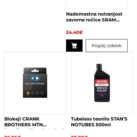
izberete
na
Nadomestna notranjost
strani
zavorne ročice SRAM
izdelka
Guide RS
24.40
€
Poglej izdelek
Blokeji CRANK
Tubeless tesnilo STAN’S
BROTHERS MTN
NOTUBES 500ml
Premium Cleat Standard
6°