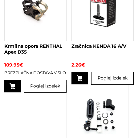
Krmilna opora RENTHAL
Zračnica KENDA 16 A/V
Apex D35
109.95
€
2.26
€
BREZPLAČNA DOSTAVA V SLO
Poglej izdelek
Poglej izdelek
Ta
izdelek
ima
več
različic.
Možnosti
lahko