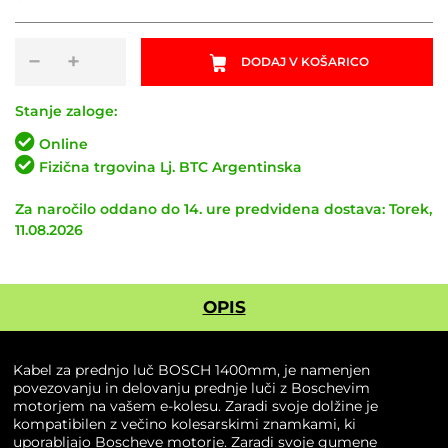
Kabel
−
+
DODAJ V KOŠARICO
za
prednjo
luč
Stanje zaloge:
BOSCH
Online
1400mm
Fizična trgovina Lj. BTC Argentinska
količina
Za naročilo oddano do 14. ure predvidena dostava: Torek,
11.08.2026
OPIS
Kabel za prednjo luč BOSCH 1400mm, je namenjen
povezovanju in delovanju prednje luči z Boschevim
motorjem na vašem e-kolesu. Zaradi svoje dolžine je
kompatibilen z večino kolesarskimi znamkami, ki
uporabljajo Boscheve motorje. Zaradi svoje gumene