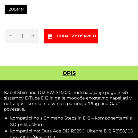
1200MM
Kabel
−
+
DODAJ V KOŠARICO
Shimano
DI2
EW-
SD300
količina
OPIS
Kabel Shimano DI2 EW-SD300, nudi napajanje pogonskih
sistemov E-Tube DI2 in ga je mogoče enostavno napeljati v
notranjost krmila in okvirja s pomočjo “Plug and Gap”
povezave.
kompatibilno s Shimano Steps in Di2 – komponentami s
SD priključkom
kompatibilno: Dura Ace Di2 R9250, Ultegra Di2 R8150,105
Di2, Alfine/Nexus Di2