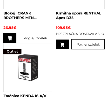
Blokeji CRANK
Krmilna opora RENTHAL
BROTHERS MTN
Apex D35
Premium Cleat Standard
6°
26.95
€
109.95
€
BREZPLAČNA DOSTAVA V SLO
Poglej izdelek
Poglej izdelek
Outlet
Ta
izdelek
ima
več
različic.
Možnosti
lahko
izberete
na
Zračnica KENDA 16 A/V
strani
izdelka