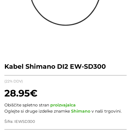
Kabel Shimano DI2 EW-SD300
(22% DDV)
28.95
€
Obiščite spletno stran
proizvajalca
Oglejte si druge izdelke znamke
Shimano
v naši trgovini.
Šifra:
IEWSD300