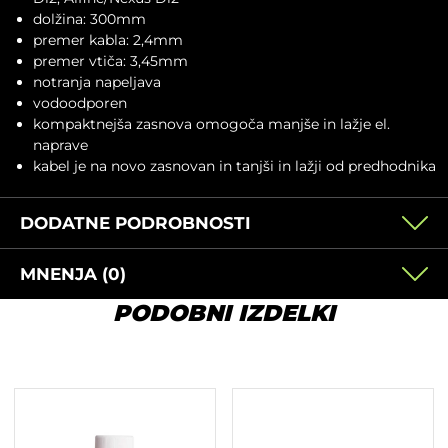
dolžina: 300mm
premer kabla: 2,4mm
premer vtiča: 3,45mm
notranja napeljava
vodoodporen
kompaktnejša zasnova omogoča manjše in lažje el.
naprave
kabel je na novo zasnovan in tanjši in lažji od predhodnika
DODATNE PODROBNOSTI
MNENJA (0)
PODOBNI IZDELKI