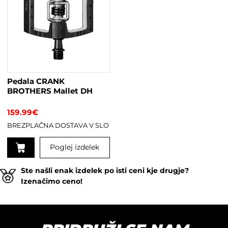
Pedala CRANK
BROTHERS Mallet DH
159.99
€
BREZPLAČNA DOSTAVA V SLO
Poglej izdelek
Ta
Ste našli enak izdelek po isti ceni kje drugje?
izdelek
Izenačimo ceno!
ima
več
različic.
Možnosti
lahko