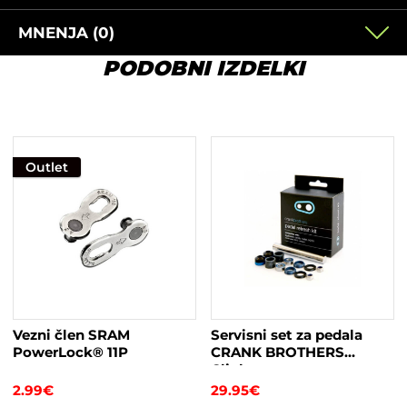
MNENJA (0)
PODOBNI IZDELKI
Outlet
Vezni člen SRAM
Servisni set za pedala
PowerLock® 11P
CRANK BROTHERS
Clipless
2.99
€
29.95
€