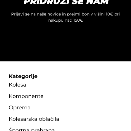
PRIDRUŽI SE NAM
izberete
na
Prijavi se na naše novice in prejmi bon v višini 10€ pri
strani
nakupu nad 150€
izdelka
Kategorije
Kolesa
Komponente
Oprema
Kolesarska oblačila
Športna prehrana