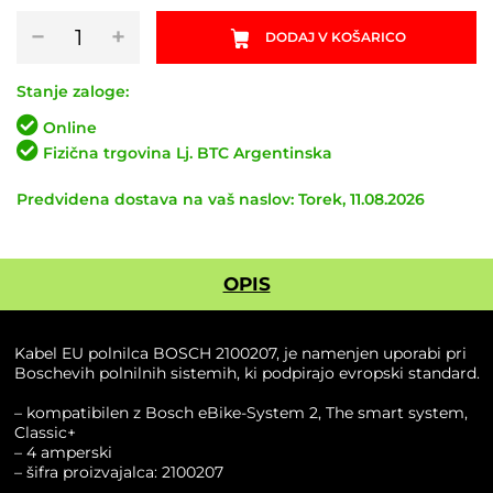
Kabel
−
+
DODAJ V KOŠARICO
EU
polnilca
BOSCH
Stanje zaloge:
količina
Online
Fizična trgovina Lj. BTC Argentinska
Predvidena dostava na vaš naslov: Torek, 11.08.2026
OPIS
Kabel EU polnilca BOSCH 2100207, je namenjen uporabi pri
Boschevih polnilnih sistemih, ki podpirajo evropski standard.
– kompatibilen z Bosch eBike-System 2, The smart system,
Classic+
– 4 amperski
– šifra proizvajalca: 2100207