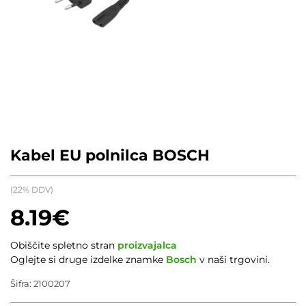
Kabel EU polnilca BOSCH
(22% DDV)
8.19
€
Obiščite spletno stran
proizvajalca
Oglejte si druge izdelke znamke
Bosch
v naši trgovini.
Šifra:
2100207