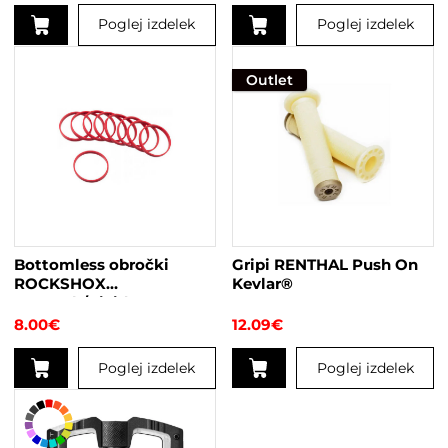
Poglej izdelek
Poglej izdelek
Outlet
Bottomless obročki
Gripi RENTHAL Push On
ROCKSHOX
Kevlar®
Monarch/Vivid
8.00
€
12.09
€
Poglej izdelek
Poglej izdelek