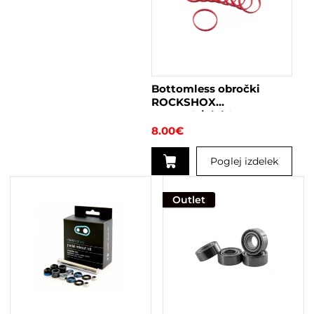
več
različic.
Možnosti
lahko
izberete
na
Bottomless obročki
strani
ROCKSHOX
izdelka
Monarch/Vivid
8.00
€
Poglej izdelek
Outlet