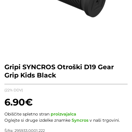
Gripi SYNCROS Otroški D19 Gear
Grip Kids Black
(22% DDV)
6.90
€
Obiščite spletno stran
proizvajalca
Oglejte si druge izdelke znamke
Syncros
v naši trgovini.
Šifra:
295933.0001.222