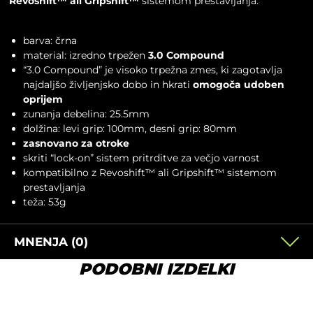
Revoshift™ ali Gripshift™
sistemom prestavljanja.
barva: črna
material: izredno trpežen
3.0 Compound
“3.0 Compound” je visoko trpežna zmes, ki zagotavlja
najdaljšo življenjsko dobo in hkrati
omogoča udoben
oprijem
zunanja debelina: 25.5mm
dolžina: levi grip: 100mm, desni grip: 80mm
zasnovano za otroke
skriti “lock-on” sistem pritrditve za večjo varnost
kompatibilno z Revoshift™ ali Gripshift™ sistemom
prestavljanja
teža: 53g
MNENJA (0)
PODOBNI IZDELKI