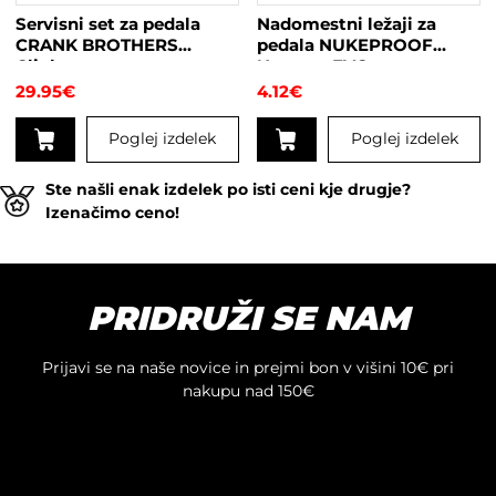
Servisni set za pedala
Nadomestni ležaji za
CRANK BROTHERS
pedala NUKEPROOF
Clipless
Neutron EVO
29.95
€
4.12
€
Poglej izdelek
Poglej izdelek
Ste našli enak izdelek po isti ceni kje drugje?
Izenačimo ceno!
PRIDRUŽI SE NAM
Prijavi se na naše novice in prejmi bon v višini 10€ pri
nakupu nad 150€