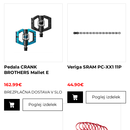
Pedala CRANK
Veriga SRAM PC-XX1 11P
BROTHERS Mallet E
162.99
€
44.90
€
BREZPLAČNA DOSTAVA V SLO
Poglej izdelek
Poglej izdelek
Ta
izdelek
ima