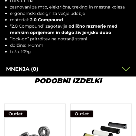
barva: črna
zasnovani za mtb, električna, treking in mestna kolesa
ergonomski design za večje udobje
material:
2.0 Compound
“2.0 Compound” zagotavlja
odlično razmerje med
mehkim oprijemom in dolgo življenjsko dobo
“lock-on” pritrditev na notranji strani
dolžina: 140mm
teža: 109g
MNENJA (0)
PODOBNI IZDELKI
Outlet
Outlet