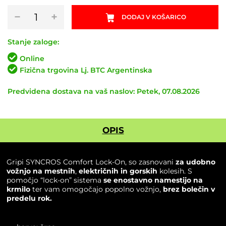
Gripi
−
+
DODAJ V KOŠARICO
SYNCROS
Comfort
Lock-
Stanje zaloge:
On
Online
količina
Fizična trgovina Lj. BTC Argentinska
Predvidena dostava na vaš naslov: Petek, 07.08.2026
OPIS
Gripi
SYNCROS
Comfort Lock-On, so zasnovani
za udobno
vožnjo na mestnih
,
električnih in gorskih
kolesih. S
pomočjo “lock-on” sistema
se enostavno namestijo na
krmilo
ter vam omogočajo popolno vožnjo,
brez bolečin v
predelu rok.