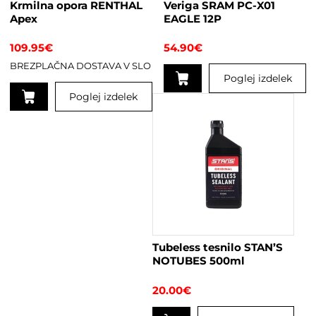
Krmilna opora RENTHAL
Veriga SRAM PC-X01
izdelka
Apex
EAGLE 12P
109.95
€
54.90
€
BREZPLAČNA DOSTAVA V SLO
Poglej izdelek
Poglej izdelek
Ta
izdelek
ima
več
različic.
Možnosti
lahko
izberete
na
Tubeless tesnilo STAN’S
strani
NOTUBES 500ml
izdelka
20.00
€