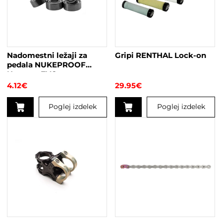
Nadomestni ležaji za
Gripi RENTHAL Lock-on
pedala NUKEPROOF
Neutron EVO
4.12
€
29.95
€
Poglej izdelek
Poglej izdelek
Ta
izdelek
ima
več
različic.
Možnosti
lahko
izberete
na
strani