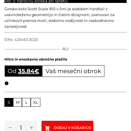
Več o naročilu kolesa po spletu
Gorsko kolo Scott Scale 910 v črni je sodoben hardtail z
uravnoteženo geometrijo in čistim dizajnom, zasnovan za
učinkovit prenos moči, stabilno vodljivost in vsakodnevno
zanesljivost.
Šifra:
425463.3020
ALI
Hitro in enostavno obročno plačilo
Od
35.84
€
Vaš mesečni obrok
Obročni izračun
S
M
L
XL
Gorsko
−
+
DODAJ V KOŠARICO
kolo