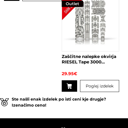
izdelek
Ta
Outlet
ima
izdelek
več
ima
različic.
več
Možnosti
različic.
lahko
Možnosti
izberete
lahko
na
izberete
strani
na
Zaščitne nalepke okvirja
izdelka
strani
RIESEL Tape 3000
izdelka
ILLUMINATI Grey
29.95
€
Poglej izdelek
Ste našli enak izdelek po isti ceni kje drugje?
Izenačimo ceno!