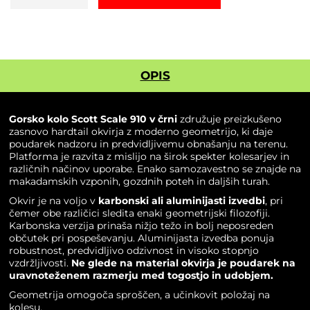
SCOTT
SCALE
910
črna
2026
OPIS
količina
Gorsko kolo Scott Scale 910 v črni
združuje preizkušeno
zasnovo hardtail okvirja z moderno geometrijo, ki daje
poudarek nadzoru in predvidljivemu obnašanju na terenu.
Platforma je razvita z mislijo na širok spekter kolesarjev in
različnih načinov uporabe. Enako samozavestno se znajde na
makadamskih vzponih, gozdnih poteh in daljših turah.
Okvir je na voljo v
karbonski ali aluminijasti izvedbi
, pri
čemer obe različici sledita enaki geometrijski filozofiji.
Karbonska verzija prinaša nižjo težo in bolj neposreden
občutek pri pospeševanju. Aluminijasta izvedba ponuja
robustnost, predvidljivo odzivnost in visoko stopnjo
vzdržljivosti.
Ne glede na material okvirja je poudarek na
uravnoteženem razmerju med togostjo in udobjem.
Geometrija omogoča sproščen, a učinkovit položaj na
kolesu.