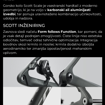
Gorsko kolo Scott Scale je vsestranski hardtail z moderno
geometrijo, ki je na voljo v
karbonski ali aluminijasti
izvedbi
, ter ponuja uravnoteženo kombinacijo učinkovitosti,
udobja in nadzora.
SCOTT INŽENIRING
Zasnova sledi načelu
Form follows Function
, kar pomeni, da
je vsak detajl podrejen zmogljivosti. Čiste linije niso estetska
odločitev, temveč odraz tehnične optimizacije. Integracija
bovdnov skozi krmilo in nosilec krmila dodatno izboljša
aerodinamiko ter zmanjša izpostavljenost mehanskim
vplivom.