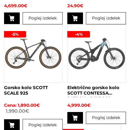
4,699.00
€
24.90
€
Poglej izdelek
Poglej izdelek
Ta
izdelek
-5%
-4%
ima
več
različic.
Možnosti
lahko
izberete
na
strani
Gorsko kolo SCOTT
Električno gorsko kolo
izdelka
SCALE 925
SCOTT CONTESSA
PATRON eRIDE 900
žensko
1,890.00
€
4,999.00
€
1,990.00
€
Poglej izdelek
Poglej izdelek
Ta