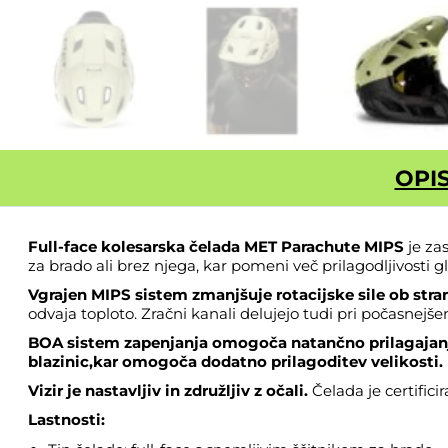
OPI
Full-face kolesarska čelada MET Parachute MIPS
je za
za brado ali brez njega, kar pomeni več prilagodljivosti 
Vgrajen MIPS sistem zmanjšuje rotacijske sile ob stra
odvaja toploto. Zračni kanali delujejo tudi pri počasnejš
BOA sistem zapenjanja omogoča natančno prilagajanj
blazinic,kar omogoča dodatno prilagoditev velikosti.
Vizir je nastavljiv in
združljiv z očali.
Čelada je certifici
Lastnosti: