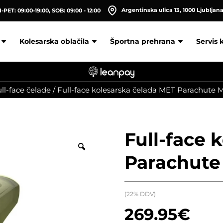
Argentinska ulica 13, 1000 Ljubljan
PET: 09:00-19:00, SOB: 09:00 - 12:00
Kolesarska oblačila
Športna prehrana
Servis 
ll-face čelade
/
Full-face kolesarska čelada MET Parachute 
Full-face 
Parachute
(22% DDV)
269.95
€