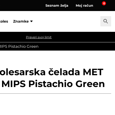
0
Seznam želja
Moj račun
a
koles
Znamke
Preveri svoj limit
MIPS Pistachio Green
kolesarska čelada MET
 MIPS Pistachio Green