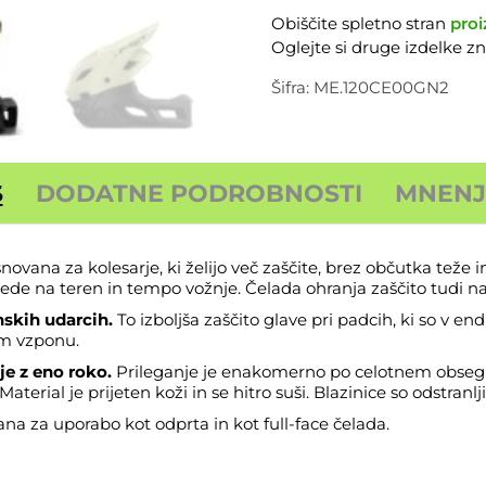
MET
Obiščite spletno stran
proi
Parachute
Oglejte si druge izdelke 
MIPS
Pistachio
Šifra:
ME.120CE00GN2
Green
količina
S
DODATNE PODROBNOSTI
MNENJA
snovana za kolesarje, ki želijo več zaščite, brez občutka teže
glede na teren in tempo vožnje. Čelada ohranja zaščito tudi n
nskih udarcih.
To izboljša zaščito glave pri padcih, ki so v en
em vzponu.
e z eno roko.
Prileganje je enakomerno po celotnem obseg
Material je prijeten koži in se hitro suši. Blazinice so odstranlj
rana za uporabo kot odprta in kot full-face čelada.