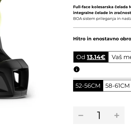
Full-face kolesarska čelada
integralne čelade in zračno
BOA sistem prileganja in nastav
Hitro in enostavno obro
Od
13.14
€
Vaš m
Obročni izračun
52-56CM
58-61CM
Full-
−
+
face
kolesarska
čelada