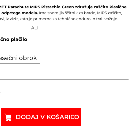
 MET Parachute MIPS Pistachio Green združuje zaščito klasične
st odprtega modela.
Ima snemljiv ščitnik za brado, MIPS zaščito,
ljiv vizir, zato je primerna za tehnično enduro in trail vožnjo.
ALI
čno plačilo
esečni obrok
DODAJ V KOŠARICO