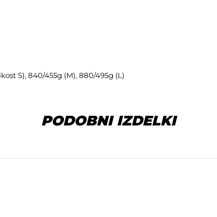
i
ikost S), 840/455g (M), 880/495g (L)
PODOBNI IZDELKI