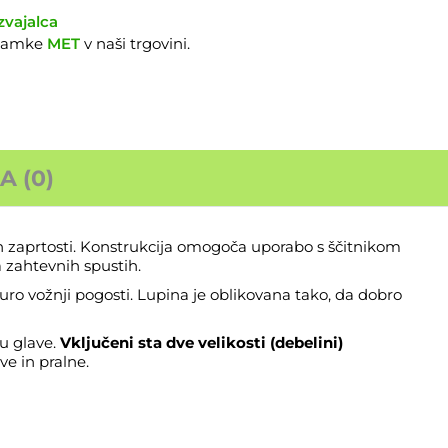
zvajalca
znamke
MET
v naši trgovini.
 (0)
 in zaprtosti. Konstrukcija omogoča uporabo s ščitnikom
a zahtevnih spustih.
duro vožnji pogosti. Lupina je oblikovana tako, da dobro
u glave.
Vključeni sta dve velikosti (debelini)
ive in pralne.