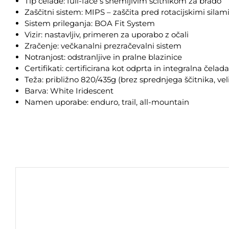
Tip čelade: full-face s snemljivim ščitnikom za brado
Zaščitni sistem: MIPS – zaščita pred rotacijskimi silam
Sistem prileganja: BOA Fit System
Vizir: nastavljiv, primeren za uporabo z očali
Zračenje: večkanalni prezračevalni sistem
Notranjost: odstranljive in pralne blazinice
Certifikati: certificirana kot odprta in integralna čelada
Teža: približno 820/435g (brez sprednjega ščitnika, vel
Barva: White Iridescent
Namen uporabe: enduro, trail, all-mountain