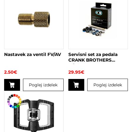
ima
več
različic.
Možnosti
lahko
izberete
na
strani
Nastavek za ventil FV/AV
Servisni set za pedala
izdelka
CRANK BROTHERS
Clipless
2.50
€
29.95
€
Poglej izdelek
Poglej izdelek