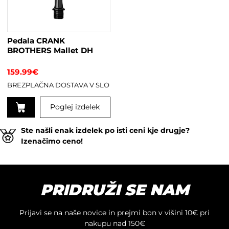
Pedala CRANK
BROTHERS Mallet DH
159.99
€
BREZPLAČNA DOSTAVA V SLO
Poglej izdelek
Ta
Ste našli enak izdelek po isti ceni kje drugje?
izdelek
Izenačimo ceno!
ima
več
različic.
Možnosti
PRIDRUŽI SE NAM
lahko
izberete
na
Prijavi se na naše novice in prejmi bon v višini 10€ pri
strani
nakupu nad 150€