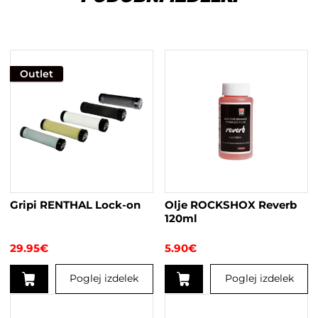
Outlet
Gripi RENTHAL Lock-on
Olje ROCKSHOX Reverb
120ml
29.95
€
5.90
€
Poglej izdelek
Poglej izdelek
Ta
izdelek