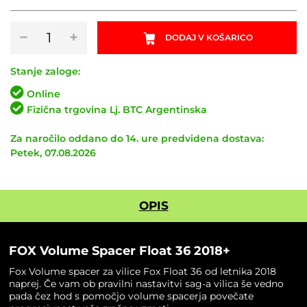
FOX
−
+
DODAJ V KOŠARICO
Volume
Spacer
Float
Stanje zaloge:
36
Online
2018+
Fizična trgovina Lj. BTC Argentinska
količina
Za naročilo oddano do 14. ure predvidena dostava:
Petek, 07.08.2026
OPIS
FOX Volume Spacer Float 36 2018+
Fox Volume spacer za vilice Fox Float 36 od letnika 2018
naprej. Če vam ob pravilni nastavitvi sag-a vilica še vedno
pada čez hod s pomočjo volume spacerja povečate