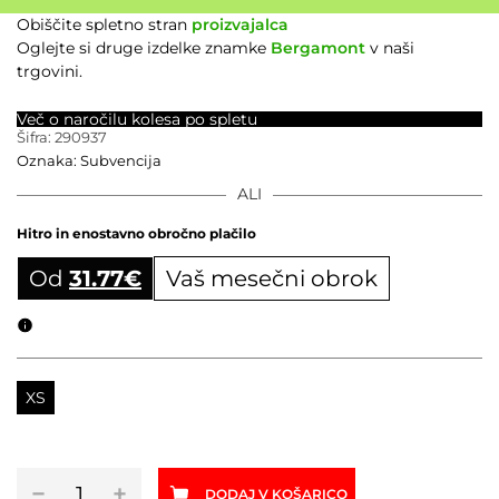
Obiščite spletno stran
proizvajalca
Oglejte si druge izdelke znamke
Bergamont
v naši
trgovini.
Več o naročilu kolesa po spletu
Šifra:
290937
Oznaka:
Subvencija
ALI
Hitro in enostavno obročno plačilo
Od
31.77
€
Vaš mesečni obrok
Obročni izračun
XS
Električno
−
+
DODAJ V KOŠARICO