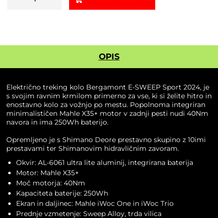
treking
kolo
Bergamont
E-
SWEEP
Sport
OPIS
količina
Električno treking kolo Bergamont E-SWEEP Sport 2024, je
s svojim ravnim krmilom primerno za vse, ki si želite hitro in
enostavno kolo za vožnjo po mestu. Popolnoma integriran
minimalističen Mahle X35+ motor v zadnji pesti nudi 40Nm
navora in ima 250Wh baterijo.
Opremljeno je s Shimano Deore prestavno skupino z 10imi
prestavami ter Shimanovim hidravličnim zavoram.
Okvir: AL-6061 ultra lite aluminij, integrirana baterija
Motor: Mahle X35+
Moč motorja: 40Nm
Kapaciteta baterije: 250Wh
Ekran in daljinec: Mahle iWoc One in iWoc Trio
Prednje vzmetenje: Sweep Alloy, trda vilica