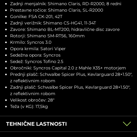
Zadnji menjalnik: Shimano Claris, RD-R2000, 8 redni
Prestavne ročice: Shimano Claris, SL-R2000
Gonilke: FSA CK-201, 42T
Zadnji verižnik: Shimano CS-HG41, 11-34T
Zavore: Shimano BL-MT200, hidravlične disc zavore
Rotorji: Shimano SM-RT56, 160mm
Krmilo: Syncros 3.0
Opora krmila: Satori Viper
Sedežna opora: Syncros
Sedež: Syncros Tofino 2.5
Obročniki: Syncros Capital 2.0 z Mahle X35+ motorjem
Prednji plašč: Schwalbe Spicer Plus, Kevlarguard 28×1.50",
z reflektivnim robom
Zadnji plašč: Schwalbe Spicer Plus, Kevlarguard 28×1.50",
z reflektivnim robom
Velikost obročev: 28"
Teža (v KG): 17,5kg
TEHNIČNE LASTNOSTI