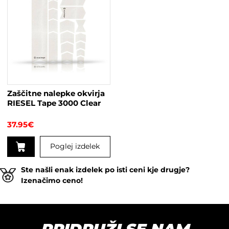
ima
več
različic.
Možnosti
lahko
izberete
na
strani
Zaščitne nalepke okvirja
izdelka
RIESEL Tape 3000 Clear
37.95
€
Poglej izdelek
Ste našli enak izdelek po isti ceni kje drugje?
Izenačimo ceno!