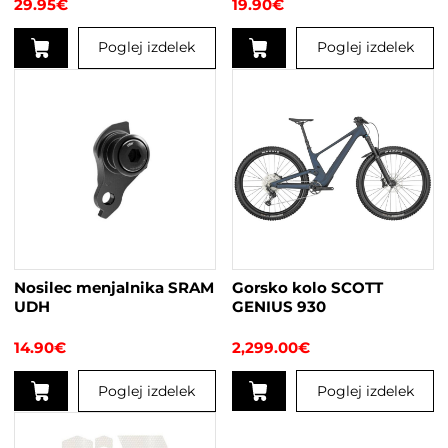
29.95
€
19.90
€
Poglej izdelek
Poglej izdelek
Nosilec menjalnika SRAM
Gorsko kolo SCOTT
UDH
GENIUS 930
14.90
€
2,299.00
€
Poglej izdelek
Poglej izdelek
Ta
izdelek