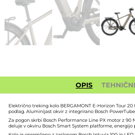
OPIS
TEHNIČN
Električno treking kolo BERGAMONT E-Horizon Tour 20 Bel
podlag. Aluminijast okvir z integrirano Bosch PowerTube 
Za pogon skrbi Bosch Performance Line PX motor z 90 Nm 
deluje v okviru Bosch Smart System platforme, energijo 
Kolo je opremljeno z zaslonom Bosch Intuvia 100 in LED