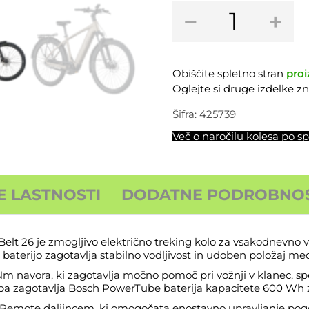
Električno
−
+
treking
kolo
BERGAMONT
E-
Obiščite spletno stran
proi
Horizon
Oglejte si druge izdelke 
Tour
20
Šifra:
425739
Belt
Več o naročilu kolesa po sp
26
količina
E LASTNOSTI
DODATNE PODROBNOS
t 26 je zmogljivo električno treking kolo za vsakodnevno vož
baterijo zagotavlja stabilno vodljivost in udoben položaj me
navora, ki zagotavlja močno pomoč pri vožnji v klanec, spel
pa zagotavlja Bosch PowerTube baterija kapacitete 600 Wh za 
 Remote daljincem, ki omogočata enostavno upravljanje pog