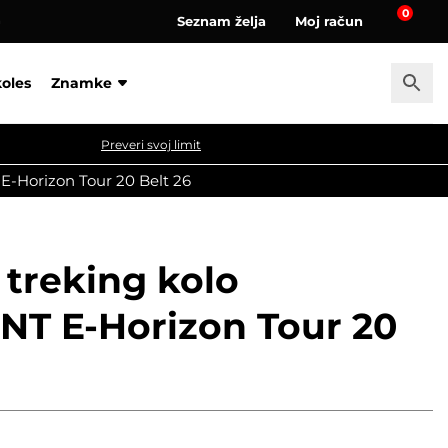
0
Seznam želja
Moj račun
a
koles
Znamke
Preveri svoj limit
E-Horizon Tour 20 Belt 26
 treking kolo
T E-Horizon Tour 20