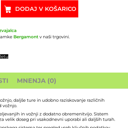
DODAJ V KOŠARICO
zvajalca
znamke
Bergamont
v naši trgovini.
letu
TI
MNENJA (0)
njo, daljše ture in udobno raziskovanje različnih
d vožnjo.
jevanjih in vožnji z dodatno obremenitvijo. Sistem
velik doseg pri vsakodnevni uporabi ali daljših turah.
onskega sistema ter pregled vseh ključnih podatkov