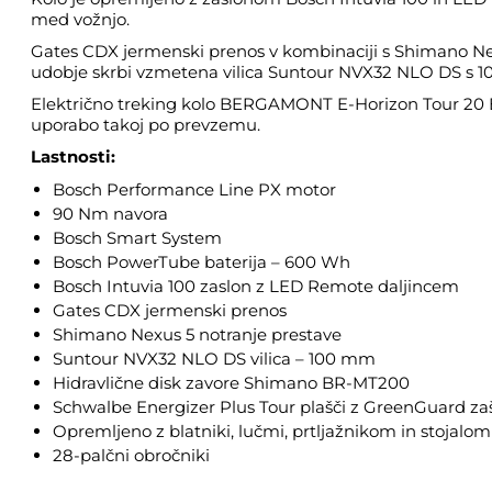
med vožnjo.
Gates CDX jermenski prenos v kombinaciji s Shimano Nex
udobje skrbi vzmetena vilica Suntour NVX32 NLO DS s 
Električno treking kolo BERGAMONT E-Horizon Tour 20 Belt
uporabo takoj po prevzemu.
Lastnosti:
Bosch Performance Line PX motor
90 Nm navora
Bosch Smart System
Bosch PowerTube baterija – 600 Wh
Bosch Intuvia 100 zaslon z LED Remote daljincem
Gates CDX jermenski prenos
Shimano Nexus 5 notranje prestave
Suntour NVX32 NLO DS vilica – 100 mm
Hidravlične disk zavore Shimano BR-MT200
Schwalbe Energizer Plus Tour plašči z GreenGuard zaš
Opremljeno z blatniki, lučmi, prtljažnikom in stojalom
28-palčni obročniki