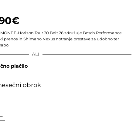
.90
€
AMONT E-Horizon Tour 20 Belt 26 združuje Bosch Performance
ki prenos in Shimano Nexus notranje prestave za udobno ter
rabo.
ALI
čno plačilo
mesečni obrok
L