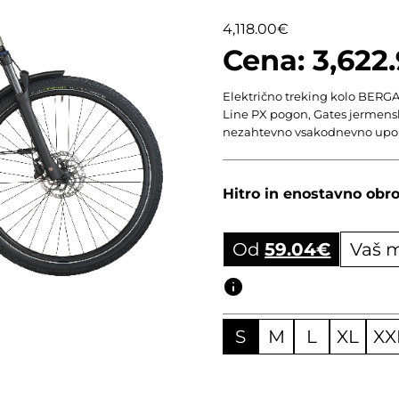
4,118.00
€
3,622
Električno treking kolo BERG
Line PX pogon, Gates jermens
nezahtevno vsakodnevno upo
Hitro in enostavno obro
Od
59.04
€
Vaš 
Obročni izračun
S
M
L
XL
XX