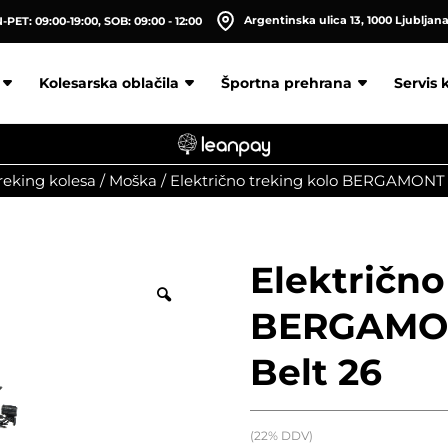
Argentinska ulica 13, 1000 Ljubljan
PET: 09:00-19:00, SOB: 09:00 - 12:00
Kolesarska oblačila
Športna prehrana
Servis 
treking kolesa
/
Moška
/
Električno treking kolo BERGAMONT 
Električno
BERGAMON
Belt 26
(22% DDV)