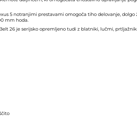
us 5 notranjimi prestavami omogoča tiho delovanje, dolgo 
100 mm hoda.
 26 je serijsko opremljeno tudi z blatniki, lučmi, prtljažni
čito