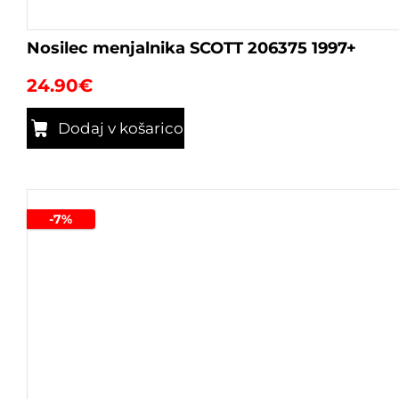
Nosilec menjalnika SCOTT 206375 1997+
24.90
€
Dodaj v košarico
-7%