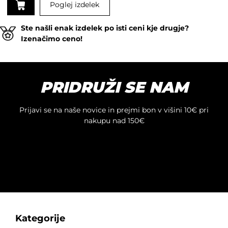
Poglej izdelek
Ta
Ste našli enak izdelek po isti ceni kje drugje?
izdelek
Izenačimo ceno!
ima
več
različic.
Možnosti
PRIDRUŽI SE NAM
lahko
izberete
na
Prijavi se na naše novice in prejmi bon v višini 10€ pri
strani
nakupu nad 150€
izdelka
Kategorije