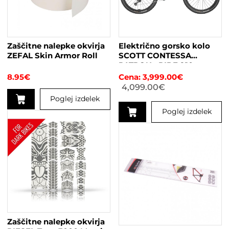
Zaščitne nalepke okvirja
Električno gorsko kolo
ZEFAL Skin Armor Roll
SCOTT CONTESSA
PATRON eRIDE 910
žensko
8.95
€
3,999.00
€
4,099.00
€
Poglej izdelek
Poglej izdelek
Ta
izdelek
ima
več
različic.
Možnosti
lahko
izberete
na
Zaščitne nalepke okvirja
strani