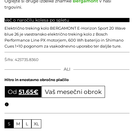
Oglejte si druge izdelke znamke
Bergamont
v naši
trgovini.
Več o naročilu kolesa po spletu
Električno treking kolo BERGAMONT E-Horizon Sport 20 Wave
blue 26 je vsestransko električno treking kolo z Bosch
Performance Line PX motorjem, 600 Wh baterijo in Shimano
Cues 1×10 pogonom za vsakodnevno uporabo ter daljše ture.
Šifra:
425735.8360
ALI
Hitro in enostavno obročno plačilo
Od
51.65
€
Vaš mesečni obrok
Obročni izračun
S
M
L
XL