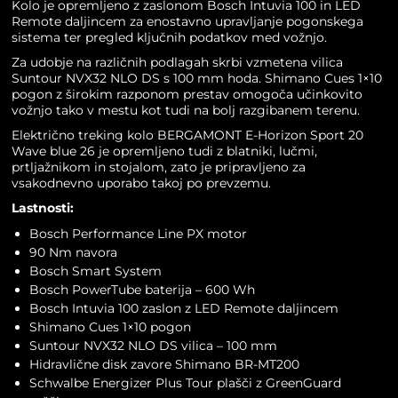
Kolo je opremljeno z zaslonom Bosch Intuvia 100 in LED
Remote daljincem za enostavno upravljanje pogonskega
sistema ter pregled ključnih podatkov med vožnjo.
Za udobje na različnih podlagah skrbi vzmetena vilica
Suntour NVX32 NLO DS s 100 mm hoda. Shimano Cues 1×10
pogon z širokim razponom prestav omogoča učinkovito
vožnjo tako v mestu kot tudi na bolj razgibanem terenu.
Električno treking kolo BERGAMONT E-Horizon Sport 20
Wave blue 26 je opremljeno tudi z blatniki, lučmi,
prtljažnikom in stojalom, zato je pripravljeno za
vsakodnevno uporabo takoj po prevzemu.
Lastnosti:
Bosch Performance Line PX motor
90 Nm navora
Bosch Smart System
Bosch PowerTube baterija – 600 Wh
Bosch Intuvia 100 zaslon z LED Remote daljincem
Shimano Cues 1×10 pogon
Suntour NVX32 NLO DS vilica – 100 mm
Hidravlične disk zavore Shimano BR-MT200
Schwalbe Energizer Plus Tour plašči z GreenGuard