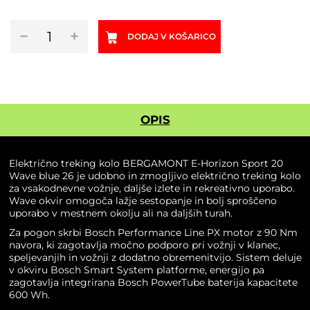
Električno
−
+
DODAJ V KOŠARICO
treking
kolo
BERGAMONT
E-
Horizon
Sport
OPIS
20
Wave
blue
Električno treking kolo BERGAMONT E-Horizon Sport 20
26
Wave blue 26 je udobno in zmogljivo električno treking kolo
količina
za vsakodnevne vožnje, daljše izlete in rekreativno uporabo.
Wave okvir omogoča lažje sestopanje in bolj sproščeno
uporabo v mestnem okolju ali na daljših turah.
Za pogon skrbi Bosch Performance Line PX motor z 90 Nm
navora, ki zagotavlja močno podporo pri vožnji v klanec,
speljevanjih in vožnji z dodatno obremenitvijo. Sistem deluje
v okviru Bosch Smart System platforme, energijo pa
zagotavlja integrirana Bosch PowerTube baterija kapacitete
600 Wh.