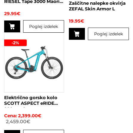
RIESEL Tape 3000 Maori
Zaščitne nalepke okvirja
izdelka
Grey
ZEFAL Skin Armor L
29.95
€
19.95
€
Poglej izdelek
Poglej izdelek
-2%
Električno gorsko kolo
SCOTT ASPECT eRIDE
920 modra
2,399.00
€
2,459.00
€