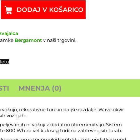
DODAJ V KOŠARICO
zvajalca
znamke
Bergamont
v naši trgovini.
letu
TI
MNENJA (0)
žnjo, rekreativne ture in daljše razdalje. Wave okvir
ših vožnjah.
eljevanjih in vožnji z dodatno obremenitvijo. Sistem
te 800 Wh za velik doseg tudi na zahtevnejših turah.
kega sistema ter pregled vseh ključnih podatkov med