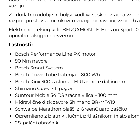
vožnjo.
Za dodatno udobje in boljšo vodljivost skrbi zračna vz
razpon prestav za učinkovito vožnjo po ravnini, vzponih 
Električno treking kolo BERGAMONT E-Horizon Sport 10 Wav
uporabo takoj po prevzemu.
Lastnosti:
Bosch Performance Line PX motor
90 Nm navora
Bosch Smart System
Bosch PowerTube baterija – 800 Wh
Bosch Kiox 300 zaslon z LED Remote daljincem
Shimano Cues 1×11 pogon
Suntour Mobie 34 DS zračna vilica – 100 mm
Hidravlične disk zavore Shimano BR-MT410
Schwalbe Marathon plašči z GreenGuard zaščito
Opremljeno z blatniki, lučmi, prtljažnikom in stojalom
28-palčni obročniki