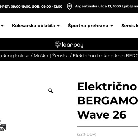
Argentinska ulica 13, 1000 Ljubljan
PET: 09:00-19:00, SOB: 09:00 - 12:00
Kolesarska oblačila
Športna prehrana
Servis 
treking kolesa
/
Moška
|
Ženska
/
Električno treking kolo BE
Električno
BERGAMONT
Wave 26
(22% DDV)