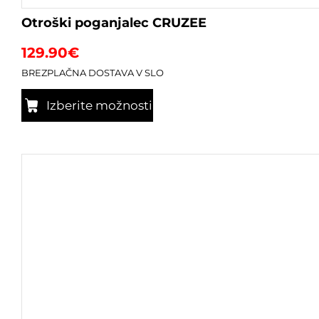
Otroški poganjalec CRUZEE
129.90
€
BREZPLAČNA DOSTAVA V SLO
Izberite možnosti
Ta
izdelek
ima
več
različic.
Možnosti
lahko
izberete
na
strani
izdelka