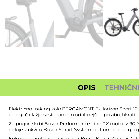
OPIS
TEHNIČN
Električno treking kolo BERGAMONT E-Horizon Sport 10 Wa
omogoča lažje sestopanje in udobnejšo uporabo, hkrati pa za
Za pogon skrbi Bosch Performance Line PX motor z 90 Nm 
deluje v okviru Bosch Smart System platforme, energijo 
Kolo je opremljeno z zaslonom Bosch Kiox 300 in LED R