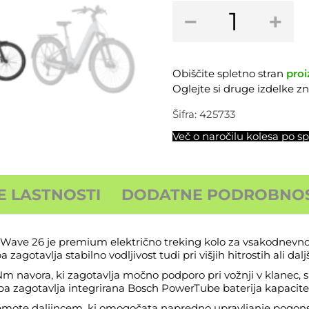
Električno
−
+
treking
kolo
BERGAMONT
E-
Obiščite spletno stran
proi
Horizon
Oglejte si druge izdelke 
Sport
10
Šifra:
425733
Wave
Več o naročilu kolesa po sp
26
količina
E LASTNOSTI
DODATNE PODROBNOS
ve 26 je premium električno treking kolo za vsakodnevno vo
gotavlja stabilno vodljivost tudi pri višjih hitrostih ali dalj
navora, ki zagotavlja močno podporo pri vožnji v klanec, sp
pa zagotavlja integrirana Bosch PowerTube baterija kapacite
emote daljincem, ki omogočata napredno upravljanje pogons