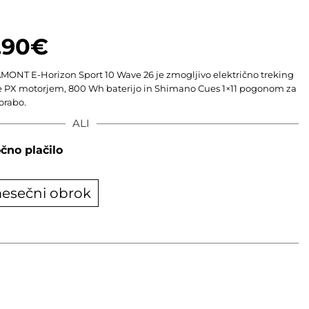
.90
€
MONT E-Horizon Sport 10 Wave 26 je zmogljivo električno treking
e PX motorjem, 800 Wh baterijo in Shimano Cues 1×11 pogonom za
orabo.
ALI
čno plačilo
esečni obrok