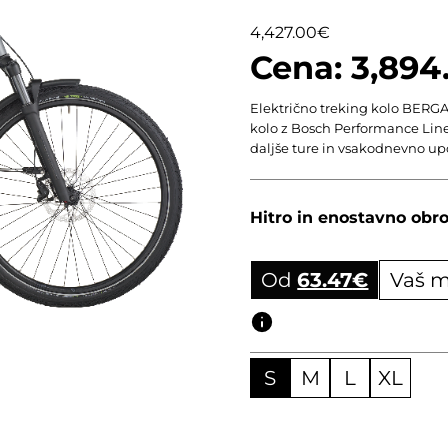
4,427.00
€
3,894
Električno treking kolo BERGA
kolo z Bosch Performance Lin
daljše ture in vsakodnevno up
Hitro in enostavno obro
Od
63.47
€
Vaš m
Obročni izračun
S
M
L
XL