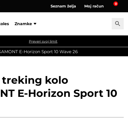
0
Seznam želja
Moj račun
a
koles
Znamke
Preveri svoj limit
RGAMONT E-Horizon Sport 10 Wave 26
 treking kolo
 E-Horizon Sport 10