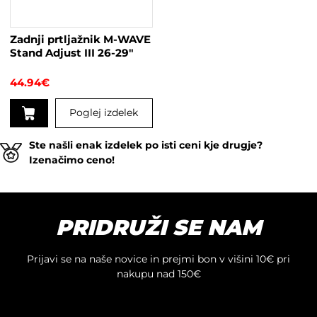
na
strani
Zadnji prtljažnik M-WAVE
izdelka
Stand Adjust III 26-29″
44.94
€
Poglej izdelek
Ste našli enak izdelek po isti ceni kje drugje?
Izenačimo ceno!
PRIDRUŽI SE NAM
Prijavi se na naše novice in prejmi bon v višini 10€ pri
nakupu nad 150€