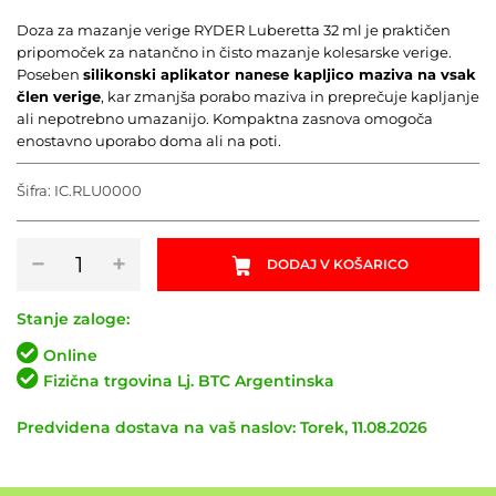
Doza za mazanje verige RYDER Luberetta 32 ml je praktičen
pripomoček za natančno in čisto mazanje kolesarske verige.
Poseben
silikonski aplikator nanese kapljico maziva na vsak
člen verige
, kar zmanjša porabo maziva in preprečuje kapljanje
ali nepotrebno umazanijo. Kompaktna zasnova omogoča
enostavno uporabo doma ali na poti.
Šifra:
IC.RLU0000
Doza
−
+
DODAJ V KOŠARICO
za
mazanje
verige
Stanje zaloge:
RYDER
Online
Luberetta
Fizična trgovina Lj. BTC Argentinska
32ml
količina
Predvidena dostava na vaš naslov: Torek, 11.08.2026