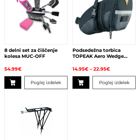
8 delni set za čiščenje
Podsedežna torbica
kolesa MUC-OFF
TOPEAK Aero Wedge
Pack s trakovi
Cenovni
54.99
€
14.95
€
–
22.95
€
razpon:
od
Poglej izdelek
Poglej izdelek
14.95€
do
Ta
22.95€
izdelek
ima
več
različic.
Možnosti
lahko
izberete