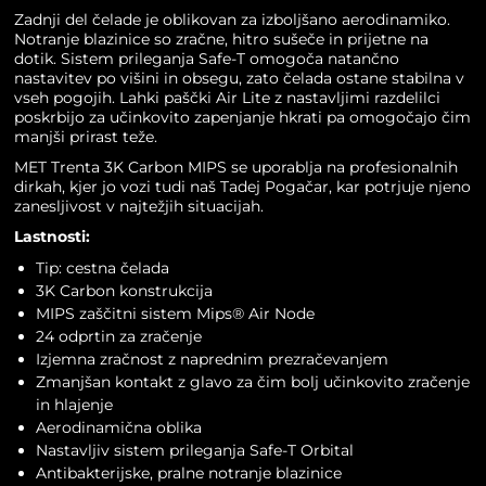
Zadnji del čelade je oblikovan za izboljšano aerodinamiko.
Notranje blazinice so zračne, hitro sušeče in prijetne na
dotik. Sistem prileganja Safe-T omogoča natančno
nastavitev po višini in obsegu, zato čelada ostane stabilna v
vseh pogojih. Lahki paščki Air Lite z nastavljimi razdelilci
poskrbijo za učinkovito zapenjanje hkrati pa omogočajo čim
manjši prirast teže.
MET Trenta 3K Carbon MIPS se uporablja na profesionalnih
dirkah, kjer jo vozi tudi naš Tadej Pogačar, kar potrjuje njeno
zanesljivost v najtežjih situacijah.
Lastnosti:
Tip:
cestna čelada
3K Carbon konstrukcija
MIPS zaščitni sistem Mips® Air Node
24 odprtin za zračenje
Izjemna zračnost z naprednim prezračevanjem
Zmanjšan kontakt z glavo za čim bolj učinkovito zračenje
in hlajenje
Aerodinamična oblika
Nastavljiv sistem prileganja Safe-T Orbital
Antibakterijske, pralne notranje blazinice