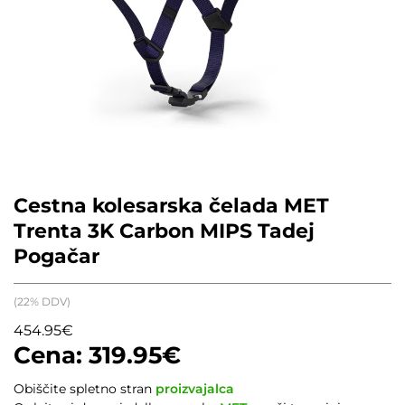
Cestna kolesarska čelada MET
Trenta 3K Carbon MIPS Tadej
Pogačar
(22% DDV)
454.95
€
319.95
€
Obiščite spletno stran
proizvajalca