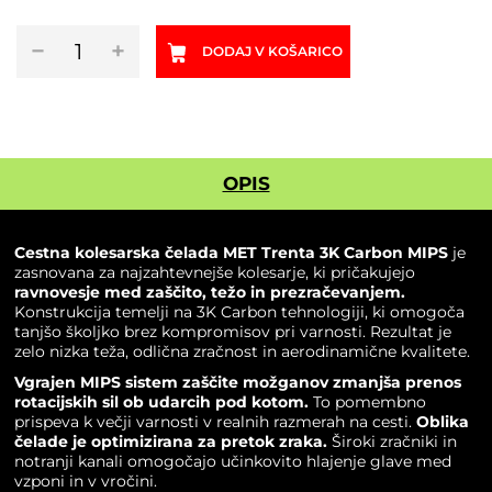
Cestna
−
+
DODAJ V KOŠARICO
kolesarska
čelada
MET
Trenta
3K
Carbon
OPIS
MIPS
Tadej
Pogačar
Cestna kolesarska čelada MET Trenta 3K Carbon MIPS
je
količina
zasnovana za najzahtevnejše kolesarje, ki pričakujejo
ravnovesje med zaščito, težo in prezračevanjem.
Konstrukcija temelji na 3K Carbon tehnologiji, ki omogoča
tanjšo školjko brez kompromisov pri varnosti. Rezultat je
zelo nizka teža, odlična zračnost in aerodinamične kvalitete.
Vgrajen MIPS sistem zaščite možganov zmanjša prenos
rotacijskih sil ob udarcih pod kotom.
To pomembno
prispeva k večji varnosti v realnih razmerah na cesti.
Oblika
čelade je optimizirana za pretok zraka.
Široki zračniki in
notranji kanali omogočajo učinkovito hlajenje glave med
vzponi in v vročini.