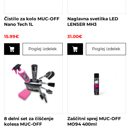
Čistilo za kolo MUC-OFF
Naglavna svetilka LED
Nano Tech 1L
LENSER MH3
15.99
€
31.00
€
Poglej izdelek
Poglej izdelek
Ta
izdelek
ima
več
različic.
Možnosti
lahko
izberete
na
strani
8 delni set za čiščenje
Zaščitni sprej MUC-OFF
izdelka
kolesa MUC-OFF
MO94 400ml