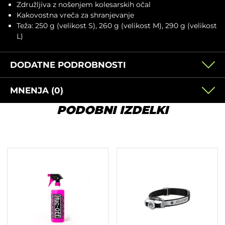
Združljiva z nošenjem kolesarskih očal
Kakovostna vreča za shranjevanje
Teža: 250 g (velikost S), 260 g (velikost M), 290 g (velikost
L)
DODATNE PODROBNOSTI
MNENJA (0)
PODOBNI IZDELKI