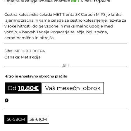
Oglejte si druge izdelke znamke
MET
v naši trgovini.
Cestna kolesarska čelada MET Trenta 3K Carbon MIPS je lahka,
izjemno zračna in varna čelada za cestno kolesarjenje, razvita za
visoke hitrosti, dolge vzpone in maksimalno udobje med
vožnjo. V barvah Tadeja Pogačarja še lažja, bolj zračna,
aerodinamična in hitrejša.
Šifra:
ME.162CE00TP4
Oznaka:
Met akcija
ALI
Hitro in enostavno obročno plačilo
Od
10.80
€
Vaš mesečni obrok
Obročni izračun
56-58CM
58-61CM