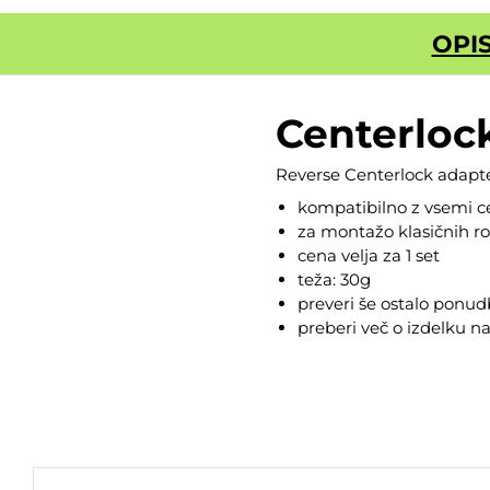
OPI
Centerloc
Reverse Centerlock adapte
kompatibilno z vsemi ce
za montažo klasičnih ro
cena velja za 1 set
teža: 30g
preveri še ostalo ponu
preberi več o izdelku n