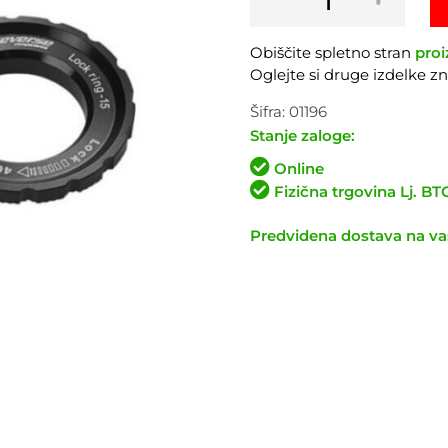
REVERSE
količina
Obiščite spletno stran
proi
Oglejte si druge izdelke 
Šifra:
01196
Stanje zaloge:
Online
Fizična trgovina Lj. B
Predvidena dostava na vaš