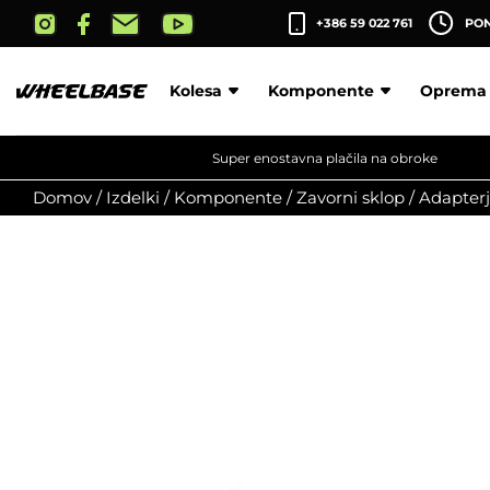
Skip
+386 59 022 761
PON-
to
the
content
Kolesa
Komponente
Oprema
Super enostavna plačila na obroke
Domov
/
Izdelki
/
Komponente
/
Zavorni sklop
/
Adapterj