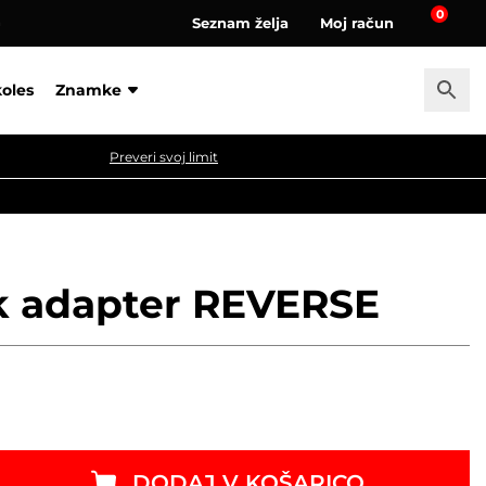
0
Seznam želja
Moj račun
a
koles
Znamke
Preveri svoj limit
k adapter REVERSE
DODAJ V KOŠARICO