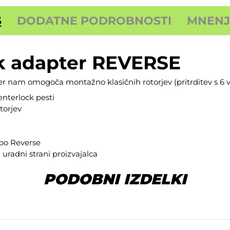
S
DODATNE PODROBNOSTI
MNENJA
k adapter REVERSE
r nam omogoča montažno klasičnih rotorjev (pritrditev s 6 vi
nterlock pesti
torjev
dbo
Reverse
a
uradni strani proizvajalca
PODOBNI IZDELKI