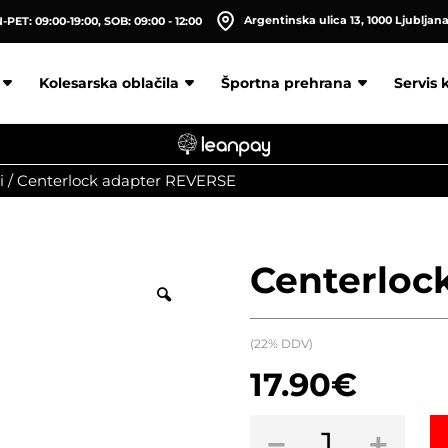
Argentinska ulica 13, 1000 Ljubljan
PET: 09:00-19:00, SOB: 09:00 - 12:00
Kolesarska oblačila
Športna prehrana
Servis 
i
/
Centerlock adapter REVERSE
Centerloc
(22% DDV)
17.90
€
Centerlock
−
+
adapter