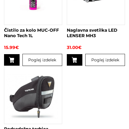
Čistilo za kolo MUC-OFF
Naglavna svetilka LED
Nano Tech 1L
LENSER MH3
15.99
€
31.00
€
Poglej izdelek
Poglej izdelek
Ta
izdelek
ima
več
različic.
Možnosti
lahko
izberete
na
strani
Podsedežna torbica