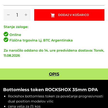
Bottomless
−
+
DODAJ V KOŠARICO
token
ROCKSHOX
35mm
Stanje zaloge:
DPA
Online
količina
Fizična trgovina Lj. BTC Argentinska
Za naročilo oddano do 14. ure predvidena dostava: Torek,
11.08.2026
OPIS
Bottomless token ROCKSHOX 35mm DPA
Rockshox bottomless token za povečanje progresivnosti
dual position modelov vilic
cena velja za (1) kos