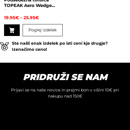
izdelka
TOPEAK Aero Wedge
Pack
Cenovni
19.95
€
–
25.95
€
razpon:
od
Poglej izdelek
19.95€
do
Ta
25.95€
Ste našli enak izdelek po isti ceni kje drugje?
izdelek
Izenačimo ceno!
ima
več
različic.
Možnosti
PRIDRUŽI SE NAM
lahko
izberete
na
Prijavi se na naše novice in prejmi bon v višini 10€ pri
strani
nakupu nad 150€
izdelka