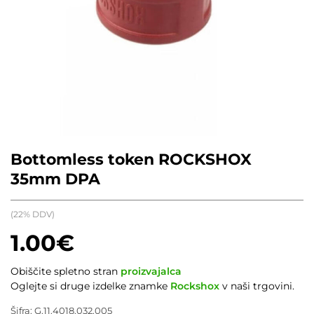
Bottomless token ROCKSHOX
35mm DPA
(22% DDV)
1.00
€
Obiščite spletno stran
proizvajalca
Oglejte si druge izdelke znamke
Rockshox
v naši trgovini.
Šifra:
G.11.4018.032.005