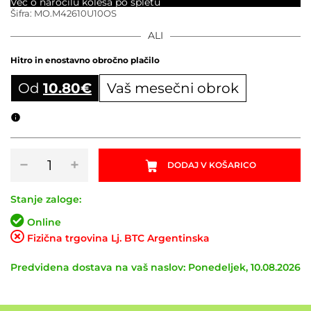
Več o naročilu kolesa po spletu
Šifra:
MO.M42610U10OS
ALI
Hitro in enostavno obročno plačilo
Od
10.80
€
Vaš mesečni obrok
Obročni izračun
BMX
−
+
DODAJ V KOŠARICO
kolo
MONGOOSE
TITLE
Stanje zaloge:
MINI
Online
20
Fizična trgovina Lj. BTC Argentinska
2022
RD
Predvidena dostava na vaš naslov: Ponedeljek, 10.08.2026
količina