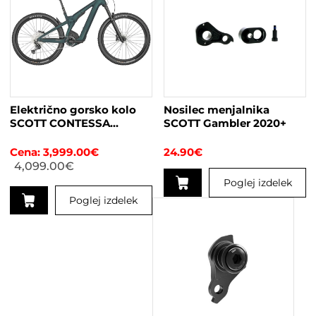
več
različic.
Možnosti
lahko
izberete
na
strani
Električno gorsko kolo
Nosilec menjalnika
izdelka
SCOTT CONTESSA
SCOTT Gambler 2020+
PATRON eRIDE 910
žensko
3,999.00
€
24.90
€
4,099.00
€
Poglej izdelek
Poglej izdelek
Ta
izdelek
ima
več
različic.
Možnosti
lahko