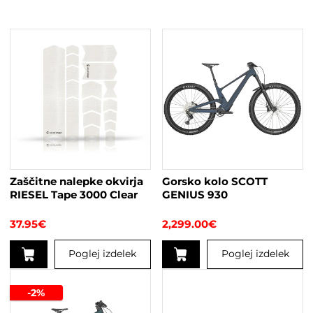
Zaščitne nalepke okvirja
Gorsko kolo SCOTT
RIESEL Tape 3000 Clear
GENIUS 930
37.95
€
2,299.00
€
Poglej izdelek
Poglej izdelek
Ta
izdelek
-2%
ima