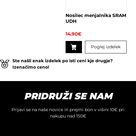
izberete
na
Nosilec menjalnika SRAM
strani
UDH
izdelka
14.90
€
Poglej izdelek
Ste našli enak izdelek po isti ceni kje drugje?
Izenačimo ceno!
PRIDRUŽI SE NAM
Prijavi se na naše novice in prejmi bon v višini 10€ pri
nakupu nad 150€