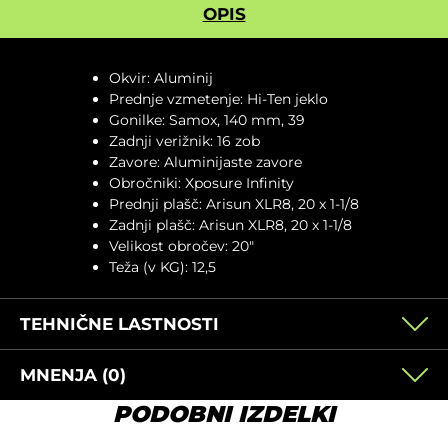
OPIS
Okvir: Aluminij
Prednje vzmetenje: Hi-Ten jeklo
Gonilke: Samox, 140 mm, 39
Zadnji verižnik: 16 zob
Zavore: Aluminijaste zavore
Obročniki: Xposure Infinity
Prednji plašč: Arisun XLR8, 20 x 1-1/8
Zadnji plašč: Arisun XLR8, 20 x 1-1/8
Velikost obročev: 20"
Teža (v KG): 12,5
TEHNIČNE LASTNOSTI
MNENJA (0)
PODOBNI IZDELKI