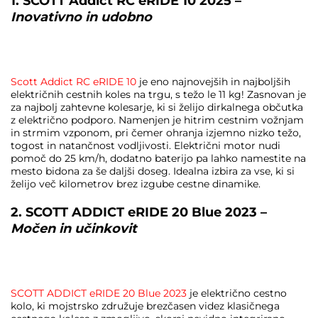
1. SCOTT Addict RC eRIDE 10 2025 –
Inovativno in udobno
Scott Addict RC eRIDE 10
je eno najnovejših in najboljših
električnih cestnih koles na trgu, s težo le 11 kg! Zasnovan je
za najbolj zahtevne kolesarje, ki si želijo dirkalnega občutka
z električno podporo. Namenjen je hitrim cestnim vožnjam
in strmim vzponom, pri čemer ohranja izjemno nizko težo,
togost in natančnost vodljivosti. Električni motor nudi
pomoč do 25 km/h, dodatno baterijo pa lahko namestite na
mesto bidona za še daljši doseg. Idealna izbira za vse, ki si
želijo več kilometrov brez izgube cestne dinamike.
2. SCOTT ADDICT eRIDE 20 Blue 2023 –
Močen in učinkovit
SCOTT ADDICT eRIDE 20 Blue 2023
je električno cestno
kolo, ki mojstrsko združuje brezčasen videz klasičnega