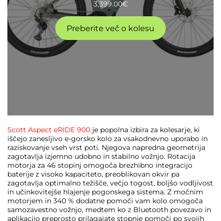
3,399.00
€
Preberite več o kolesu
Scott Aspect eRIDE 900
je popolna izbira za kolesarje, ki
iščejo zanesljivo e-gorsko kolo za vsakodnevno uporabo in
raziskovanje vseh vrst poti. Njegova napredna geometrija
zagotavlja izjemno udobno in stabilno vožnjo. Rotacija
motorja za 46 stopinj omogoča brezhibno integracijo
baterije z visoko kapaciteto, preoblikovan okvir pa
zagotavlja optimalno težišče, večjo togost, boljšo vodljivost
in učinkovitejše hlajenje pogonskega sistema. Z močnim
motorjem in 340 % dodatne pomoči vam kolo omogoča
samozavestno vožnjo, medtem ko z Bluetooth povezavo in
aplikacijo preprosto prilagajate stopnje pomoči po svojih