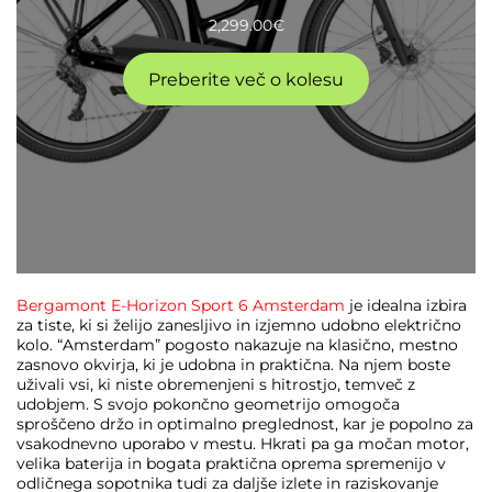
2,299.00
€
Preberite več o kolesu
Bergamont E-Horizon Sport 6 Amsterdam
je idealna izbira
za tiste, ki si želijo zanesljivo in izjemno udobno električno
kolo. “Amsterdam” pogosto nakazuje na klasično, mestno
zasnovo okvirja, ki je udobna in praktična. Na njem boste
uživali vsi, ki niste obremenjeni s hitrostjo, temveč z
udobjem. S svojo pokončno geometrijo omogoča
sproščeno držo in optimalno preglednost, kar je popolno za
vsakodnevno uporabo v mestu. Hkrati pa ga močan motor,
velika baterija in bogata praktična oprema spremenijo v
odličnega sopotnika tudi za daljše izlete in raziskovanje