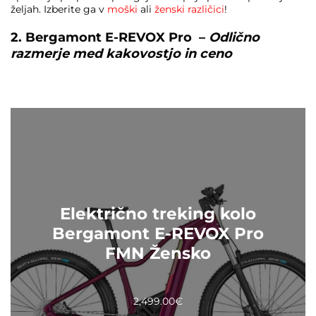
željah. Izberite ga v
moški
ali
ženski različici
!
2. Bergamont E-REVOX Pro –
Odlično
razmerje med kakovostjo in ceno
Električno treking kolo
Bergamont E-REVOX Pro
FMN Žensko
2,499.00
€