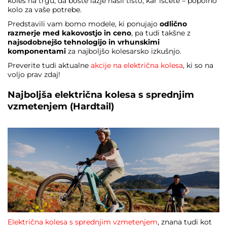
koles na trgu, da boste lažje našli tisto, kar iščete – popolno
kolo za vaše potrebe.
Predstavili vam bomo modele, ki ponujajo
odlično
razmerje med kakovostjo in ceno
, pa tudi takšne z
najsodobnejšo tehnologijo in vrhunskimi
komponentami
za najboljšo kolesarsko izkušnjo.
Preverite tudi aktualne
akcije na električna kolesa
, ki so na
voljo prav zdaj!
Najboljša električna kolesa s sprednjim
vzmetenjem (Hardtail)
Električna kolesa s sprednjim vzmetenjem
, znana tudi kot