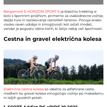
Bergamont E-HORIZON SPORT 6
je klasično trekking e-
kolo s športnim pridihom, primerno za vsakodnevne vožnje,
daljše ture in raziskovanje raznolikih terenov. Ponuja enako
visoko raven udobja in zmogljivosti kot ostali modeli,
vendar je pogosto izbira tistih, ki želijo nekaj več športnosti.
Cestna in gravel električna kolesa
Električna cestna kolesa
so idealna za asfaltirane ceste,
medtem ko gravel kolesa omogočajo vožnjo po makadamu
in lažjih gozdnih poteh.