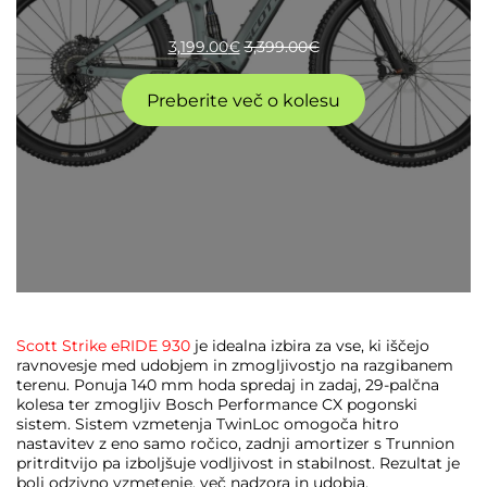
3,199.00
€
3,399.00
€
Preberite več o kolesu
Scott Strike eRIDE 930
je idealna izbira za vse, ki iščejo
ravnovesje med udobjem in zmogljivostjo na razgibanem
terenu. Ponuja 140 mm hoda spredaj in zadaj, 29-palčna
kolesa ter zmogljiv Bosch Performance CX pogonski
sistem. Sistem vzmetenja TwinLoc omogoča hitro
nastavitev z eno samo ročico, zadnji amortizer s Trunnion
pritrditvijo pa izboljšuje vodljivost in stabilnost. Rezultat je
bolj odzivno vzmetenje, več nadzora in udobja.