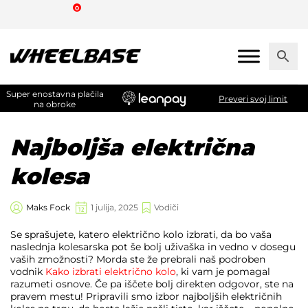
Skip
0
to
the
content
Super enostavna plačila
Preveri svoj limit
na obroke
Najboljša električna
kolesa
Maks Fock
1 julija, 2025
Vodiči
Se sprašujete, katero električno kolo izbrati, da bo vaša
naslednja kolesarska pot še bolj uživaška in vedno v dosegu
vaših zmožnosti? Morda ste že prebrali naš podroben
vodnik
Kako izbrati električno kolo
, ki vam je pomagal
razumeti osnove. Če pa iščete bolj direkten odgovor, ste na
pravem mestu! Pripravili smo izbor najboljših električnih