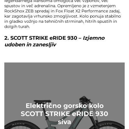
legendarnega Ransoma omogoča več vzponov, več
spustov in več adrenalina. Opremljeno je z vzmetenjem
RockShox ZEB spredaj in Fox Float X2 Performance zadaj,
kar zagotavlja vrhunsko zmogljivost. Kolo ponuja stabilno
in gladko vožnjo na tehničnih strminah, hitrih spustih in
dolgih turah.
2. SCOTT STRIKE eRIDE 930 –
Izjemno
udoben in zanesljiv
Električno gorsko kolo
SCOTT STRIKE eRIDE 930
siva