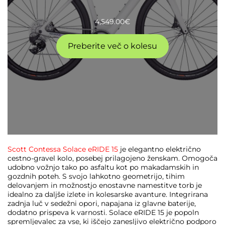
4,549.00
€
Preberite več o kolesu
Scott Contessa Solace eRIDE 15
je elegantno električno
cestno-gravel kolo, posebej prilagojeno ženskam. Omogoča
udobno vožnjo tako po asfaltu kot po makadamskih in
gozdnih poteh. S svojo lahkotno geometrijo, tihim
delovanjem in možnostjo enostavne namestitve torb je
idealno za daljše izlete in kolesarske avanture. Integrirana
zadnja luč v sedežni opori, napajana iz glavne baterije,
dodatno prispeva k varnosti. Solace eRIDE 15 je popoln
spremljevalec za vse, ki iščejo zanesljivo električno podporo