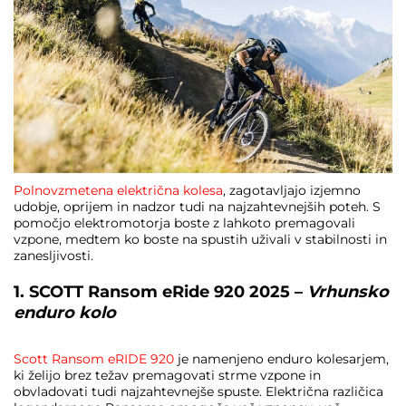
Polnovzmetena električna kolesa
, zagotavljajo izjemno
udobje, oprijem in nadzor tudi na najzahtevnejših poteh. S
pomočjo elektromotorja boste z lahkoto premagovali
vzpone, medtem ko boste na spustih uživali v stabilnosti in
zanesljivosti.
1. SCOTT Ransom eRide 920 2025 –
Vrhunsko
enduro kolo
Scott Ransom eRIDE 920
je namenjeno enduro kolesarjem,
ki želijo brez težav premagovati strme vzpone in
obvladovati tudi najzahtevnejše spuste. Električna različica