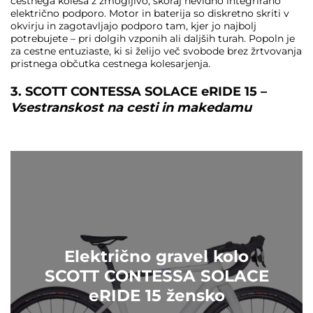
cestnega kolesa z zmogljivo, skoraj nevidno integrirano
električno podporo. Motor in baterija so diskretno skriti v
okvirju in zagotavljajo podporo tam, kjer jo najbolj
potrebujete – pri dolgih vzponih ali daljših turah. Popoln je
za cestne entuziaste, ki si želijo več svobode brez žrtvovanja
pristnega občutka cestnega kolesarjenja.
3. SCOTT CONTESSA SOLACE eRIDE 15 –
Vsestranskost na cesti in makedamu
Električno gravel kolo
SCOTT CONTESSA SOLACE
eRIDE 15 žensko