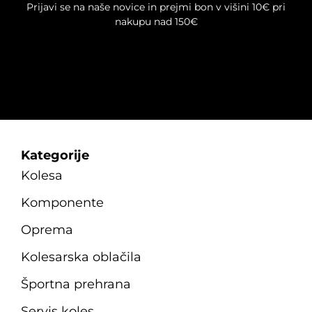
Prijavi se na naše novice in prejmi bon v višini 10€ pri
nakupu nad 150€
Kategorije
Kolesa
Komponente
Oprema
Kolesarska oblačila
Športna prehrana
Servis koles