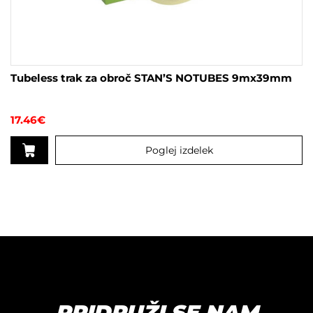
Tubeless trak za obroč STAN’S NOTUBES 9mx39mm
17.46
€
Poglej izdelek
PRIDRUŽI SE NAM