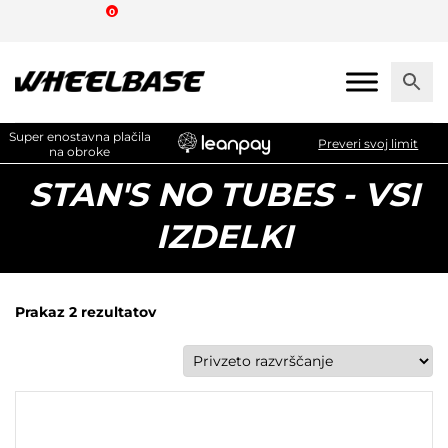
Skip
0
to
the
content
Super enostavna plačila
Preveri svoj limit
na obroke
STAN'S NO TUBES - VSI
IZDELKI
Prakaz 2 rezultatov