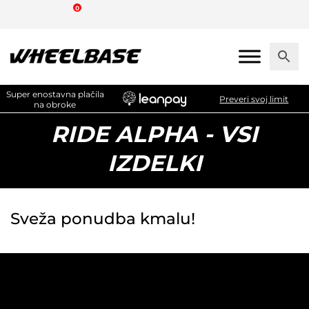
Skip
0
to
the
content
Super enostavna plačila
Preveri svoj limit
na obroke
RIDE ALPHA - VSI
IZDELKI
Sveža ponudba kmalu!