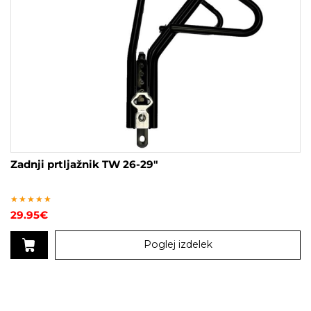
Zadnji prtljažnik TW 26-29″
Ocenjeno
29.95
€
5.00
od 5
Poglej izdelek