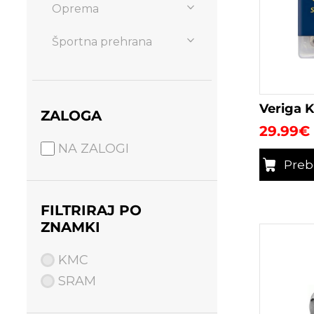
Oprema
Športna prehrana
Veriga K
ZALOGA
29.99
€
NA ZALOGI
Preb
FILTRIRAJ PO
ZNAMKI
KMC
SRAM