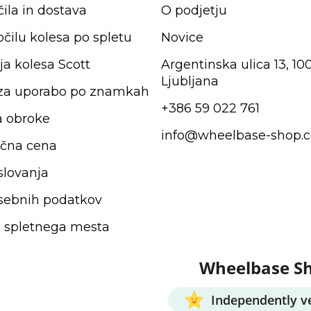
ila in dostava
O podjetju
očilu kolesa po spletu
Novice
ja kolesa Scott
Argentinska ulica 13, 10
Ljubljana
 za uporabo po znamkah
+386 59 022 761
a obroke
info@wheelbase-shop.
čna cena
slovanja
sebnih podatkov
 spletnega mesta
Wheelbase S
Independently ve