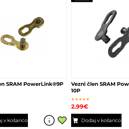
len SRAM PowerLink®9P
Vezni člen SRAM Po
10P
Ocenjeno
2.99
€
5.00
od 5
j v košarico
Dodaj v košarico