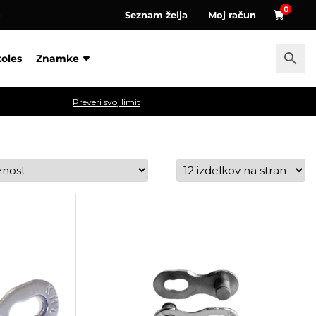
0
Seznam želja
Moj račun
a
koles
Znamke
Preveri svoj limit