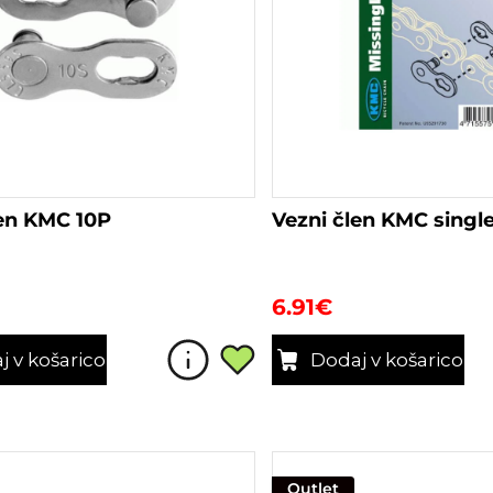
len KMC 10P
Vezni člen KMC singl
6.91
€
j v košarico
Dodaj v košarico
Outlet