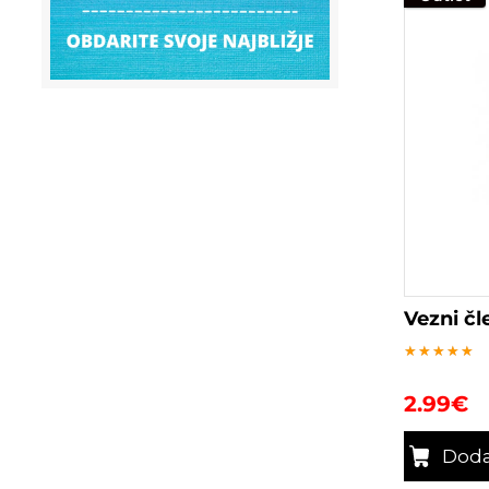
Vezni č
Ocenjeno
5
2.99
€
od 5
Doda