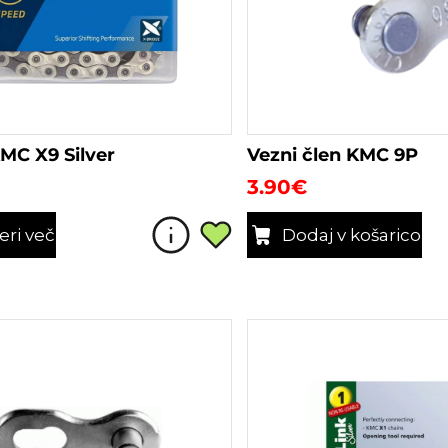
MC X9 Silver
Vezni člen KMC 9P
3.90
€
eri več
Dodaj v košarico