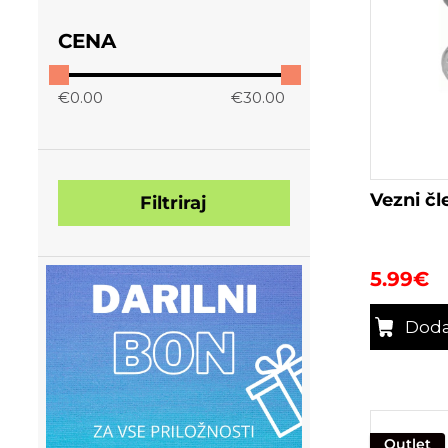
CENA
€
0.00
€
30.00
Vezni č
Filtriraj
5.99
€
Doda
Outlet