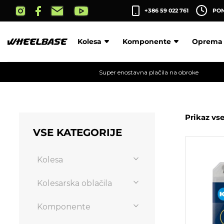
Skip
+386 59 022 761
PON-
to
the
content
Kolesa
Komponente
Oprema
Super enostavna plačila na obroke
Prikaz vse
VSE KATEGORIJE
Kolesa
Kolesarska oblačila
Komponente