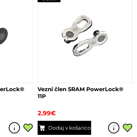
werLock®
Vezni člen SRAM PowerLock®
11P
2.99
€
Dodaj v košarico