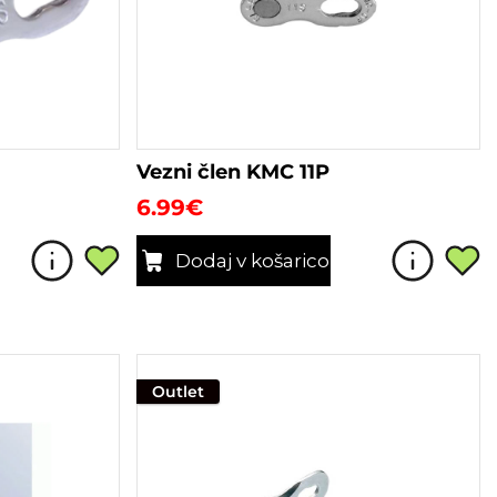
Vezni člen KMC 11P
6.99
€
Dodaj v košarico
Outlet