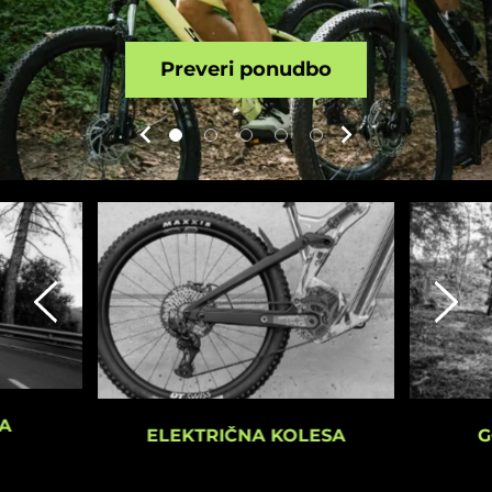
Preveri ponudbo
A
G
ELEKTRIČNA KOLESA