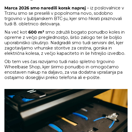
Marca 2026 smo naredili korak naprej
– iz poslovalnice v
Trzinu smo se preselili v popolnoma novo, sodobno
trgovino v ljubljanskem BTC-ju, kjer smo hkrati praznovali
tudi 8. obletnico delovanja.
Na več kot
600 m²
smo združili bogato ponudbo koles in
opreme z večjo preglednostjo, širšo zalogo ter še boljšo
uporabniško izkušnjo. Nadgradili smo tudi servisni del, kjer
zagotavljamo vrhunske storitve za cestna, gorska in
električna kolesa, z večjo kapaciteto in še hitrejšo izvedbo.
Ob tem ves čas razvijamo tudi našo spletno trgovino
Wheelbase Shop, kjer širimo ponudbo in omogočamo
enostaven nakup na daljavo, za vsa dodatna vprašanja pa
ostajamo dosegljivi preko telefona ali e-pošte.