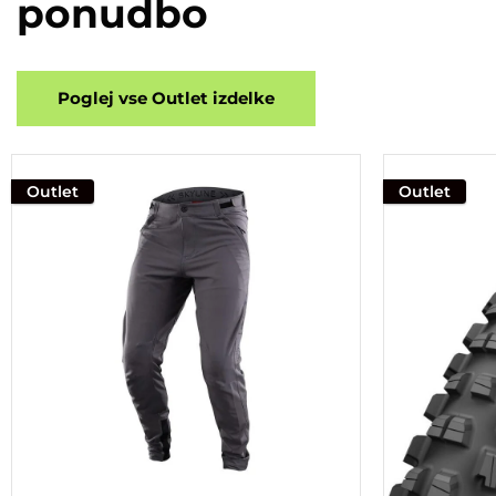
ponudbo
Poglej vse Outlet izdelke
Outlet
Outlet