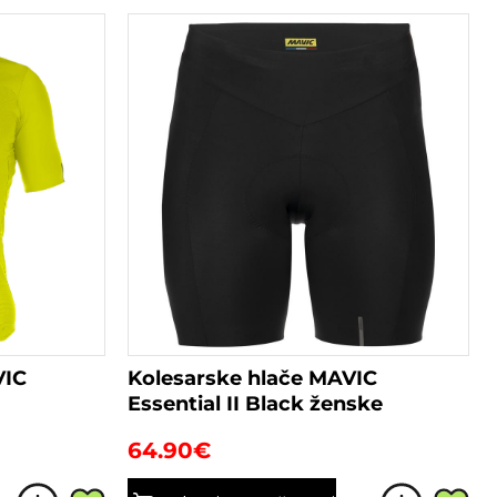
VIC
Kolesarske hlače MAVIC
Essential II Black ženske
64.90
€