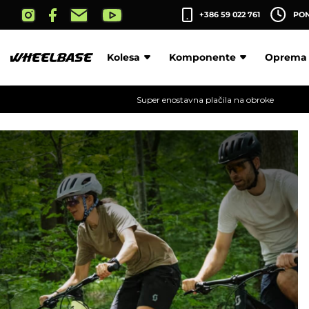
Skip
+386 59 022 761
PON-
to
the
content
Kolesa
Komponente
Oprema
Super enostavna plačila na obroke