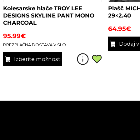
Kolesarske hlače TROY LEE
Plašč MIC
DESIGNS SKYLINE PANT MONO
29×2.40
CHARCOAL
64.95
€
95.99
€
Dodaj v
BREZPLAČNA DOSTAVA V SLO
Izberite možnosti
Ta
izdelek
ima
več
različic.
Možnosti
lahko
izberete
na
strani
izdelka