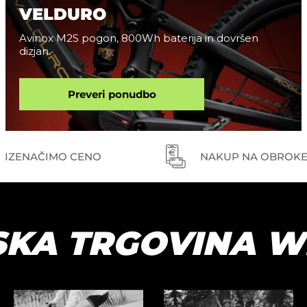
VELDURO
Avinox M2S pogon, 800Wh baterija in dovršen
dizjan.
Preveri ponudbo
IZENAČIMO CENO
NAKUP NA OBROK
SKA TRGOVINA W