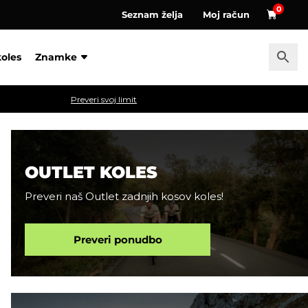
0
Seznam želja
Moj račun
a
koles
Znamke
Preveri svoj limit
OUTLET KOLES
Preveri naš Outlet zadnjih kosov koles!
Preveri ponudbo