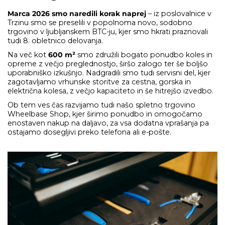
Marca 2026 smo naredili korak naprej
– iz poslovalnice v
Trzinu smo se preselili v popolnoma novo, sodobno
trgovino v ljubljanskem BTC-ju, kjer smo hkrati praznovali
tudi 8. obletnico delovanja.
Na več kot
600 m²
smo združili bogato ponudbo koles in
opreme z večjo preglednostjo, širšo zalogo ter še boljšo
uporabniško izkušnjo. Nadgradili smo tudi servisni del, kjer
zagotavljamo vrhunske storitve za cestna, gorska in
električna kolesa, z večjo kapaciteto in še hitrejšo izvedbo.
Ob tem ves čas razvijamo tudi našo spletno trgovino
Wheelbase Shop, kjer širimo ponudbo in omogočamo
enostaven nakup na daljavo, za vsa dodatna vprašanja pa
ostajamo dosegljivi preko telefona ali e-pošte.