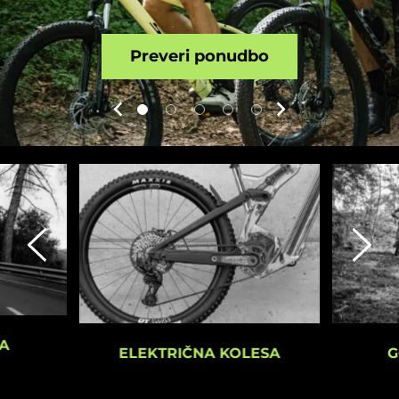
Preveri ponudbo
A
G
ELEKTRIČNA KOLESA