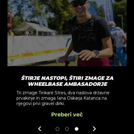
E NASTOPI, ŠTIRI ZMAGE ZA
PRVI 
EELBASE AMBASADORJE
 Tinkare Stres, dva naslova državne
Če z Leanpaye
 in zmaga Iana Oskarja Katanca na
trenutek, da si
i gravel dirki.
Preberi več