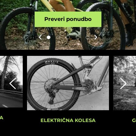
Preveri ponudbo
A
G
ELEKTRIČNA KOLESA